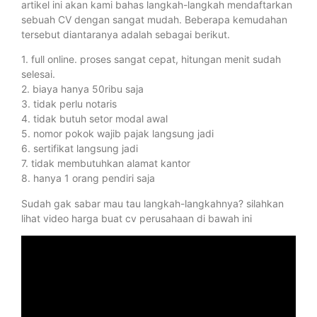
artikel ini akan kami bahas langkah-langkah mendaftarkan
sebuah CV dengan sangat mudah. Beberapa kemudahan
tersebut diantaranya adalah sebagai berikut.
1. full online. proses sangat cepat, hitungan menit sudah
selesai.
2. biaya hanya 50ribu saja
3. tidak perlu notaris
4. tidak butuh setor modal awal
5. nomor pokok wajib pajak langsung jadi
6. sertifikat langsung jadi
7. tidak membutuhkan alamat kantor
8. hanya 1 orang pendiri saja
Sudah gak sabar mau tau langkah-langkahnya? silahkan
lihat video harga buat cv perusahaan di bawah ini