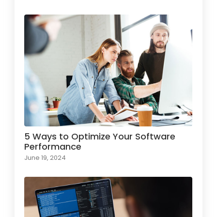
5 Ways to Optimize Your Software
Performance
June 19, 2024