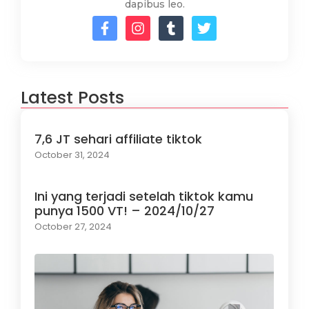
dapibus leo.
Latest Posts
7,6 JT sehari affiliate tiktok
October 31, 2024
Ini yang terjadi setelah tiktok kamu
punya 1500 VT! – 2024/10/27
October 27, 2024