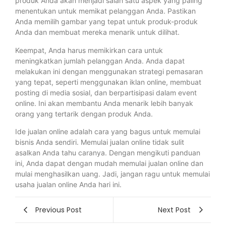
produk Anda akan menjadi salah satu aspek yang paling
menentukan untuk memikat pelanggan Anda. Pastikan
Anda memilih gambar yang tepat untuk produk-produk
Anda dan membuat mereka menarik untuk dilihat.
Keempat, Anda harus memikirkan cara untuk
meningkatkan jumlah pelanggan Anda. Anda dapat
melakukan ini dengan menggunakan strategi pemasaran
yang tepat, seperti menggunakan iklan online, membuat
posting di media sosial, dan berpartisipasi dalam event
online. Ini akan membantu Anda menarik lebih banyak
orang yang tertarik dengan produk Anda.
Ide jualan online adalah cara yang bagus untuk memulai
bisnis Anda sendiri. Memulai jualan online tidak sulit
asalkan Anda tahu caranya. Dengan mengikuti panduan
ini, Anda dapat dengan mudah memulai jualan online dan
mulai menghasilkan uang. Jadi, jangan ragu untuk memulai
usaha jualan online Anda hari ini.
Previous Post
Next Post