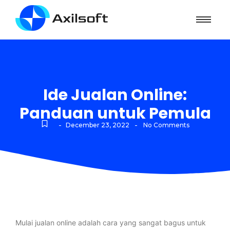
Ide Jualan Online:
Panduan untuk Pemula
-
-
December 23, 2022
No Comments
Mulai jualan online adalah cara yang sangat bagus untuk