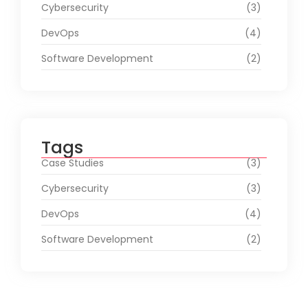
Cybersecurity
(3)
DevOps
(4)
Software Development
(2)
Tags
Case Studies
(3)
Cybersecurity
(3)
DevOps
(4)
Software Development
(2)