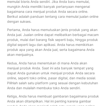
memulai bisnis Anda sendiri. Jika Anda baru memulai,
mungkin Anda memiliki banyak pertanyaan mengenai
bagaimana cara menjual produk Anda secara online.
Berikut adalah panduan tentang cara memulai jualan online
dengan sukses.
Pertama, Anda harus memutuskan jenis produk yang akan
Anda jual. Jualan online dapat melibatkan berbagai macam
produk, mulai dari barang fisik seperti baju, hingga produk
digital seperti lagu dan aplikasi. Anda harus memikirkan
produk apa yang akan Anda jual, serta bagaimana Anda
akan menjualnya.
Kedua, Anda harus menentukan di mana Anda akan
menjual produk Anda. Saat ini ada banyak tempat yang
dapat Anda gunakan untuk menjual produk Anda secara
online, seperti toko online, pasar digital, dan media sosial.
Pilihlah salah satu platform yang sesuai dengan kebutuhan
Anda dan mulailah membuka toko Anda sendiri.
Ketiga, Anda harus membuat gambaran bagaimana produk
Anda akan ditampilkan. Hal ini penting karena gambar