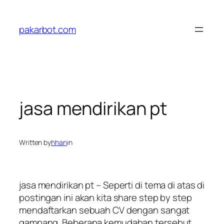
Skip
to
pakarbot.com
content
jasa mendirikan pt
Written by
hhan
in
jasa mendirikan pt – Seperti di tema di atas di
postingan ini akan kita share step by step
mendaftarkan sebuah CV dengan sangat
gampang. Beberapa kemudahan tersebut