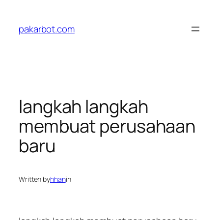
Skip
to
pakarbot.com
content
langkah langkah
membuat perusahaan
baru
Written by
hhan
in