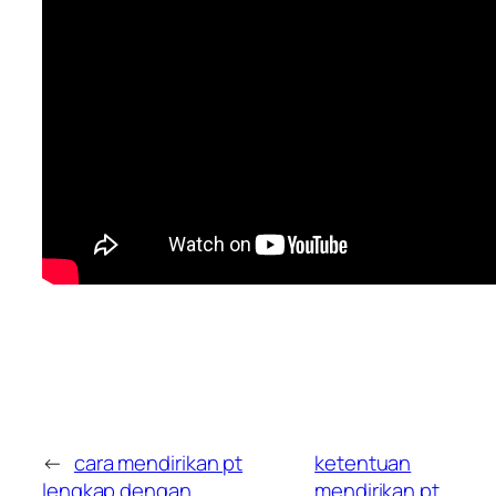
←
cara mendirikan pt
ketentuan
lengkap dengan
mendirikan pt