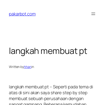
Skip
to
pakarbot.com
content
langkah membuat pt
Written by
hhan
in
langkah membuat pt – Seperti pada tema di
atas di sini akan saya share step by step
membuat sebuah perusahaan dengan
sangat gampang. Beberapa kemudahan