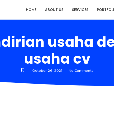
HOME
ABOUT US
SERVICES
PORTFOL
dirian usaha 
usaha cv
October 26, 2021
No Comments
-
-