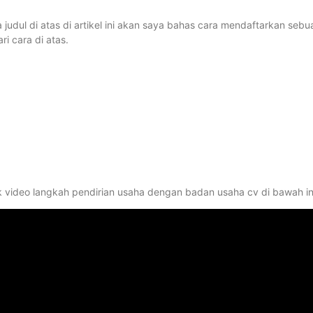
udul di atas di artikel ini akan saya bahas cara mendaftarkan sebu
i cara di atas.
k video langkah pendirian usaha dengan badan usaha cv di bawah in