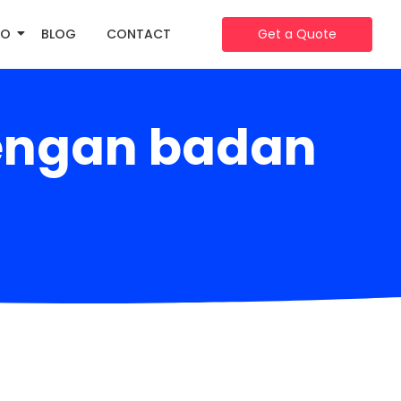
IO
BLOG
CONTACT
Get a Quote
dengan badan