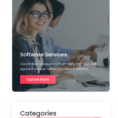
Software Services
Good draw knew bred ham busy his hour. Ask
agreed answer rather joy nature admire.
Explore More
Categories