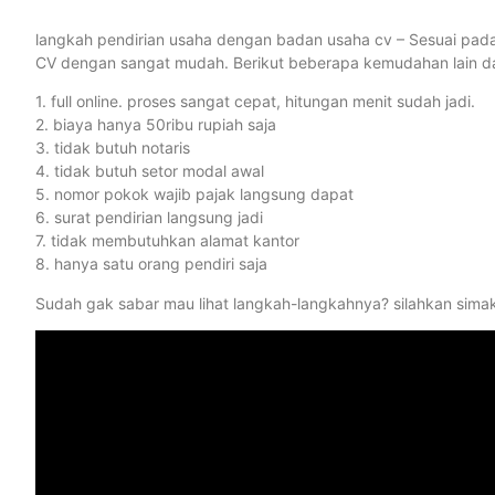
langkah pendirian usaha dengan badan usaha cv – Sesuai pada j
CV dengan sangat mudah. Berikut beberapa kemudahan lain dar
1. full online. proses sangat cepat, hitungan menit sudah jadi.
2. biaya hanya 50ribu rupiah saja
3. tidak butuh notaris
4. tidak butuh setor modal awal
5. nomor pokok wajib pajak langsung dapat
6. surat pendirian langsung jadi
7. tidak membutuhkan alamat kantor
8. hanya satu orang pendiri saja
Sudah gak sabar mau lihat langkah-langkahnya? silahkan sima