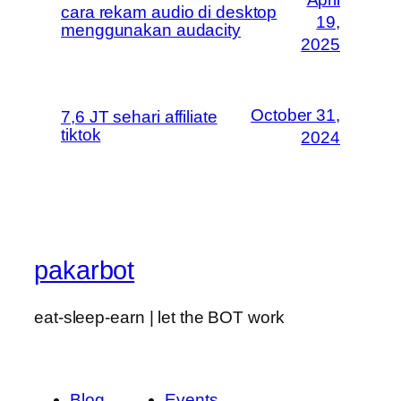
cara rekam audio di desktop
19,
menggunakan audacity
2025
October 31,
7,6 JT sehari affiliate
tiktok
2024
pakarbot
eat-sleep-earn | let the BOT work
Blog
Events