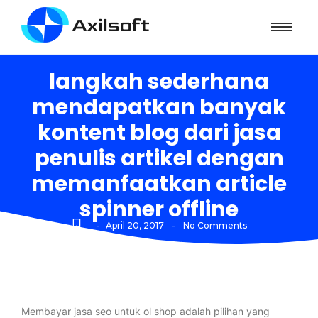
langkah sederhana
mendapatkan banyak
kontent blog dari jasa
penulis artikel dengan
memanfaatkan article
spinner offline
-
-
April 20, 2017
No Comments
Membayar jasa seo untuk ol shop adalah pilihan yang