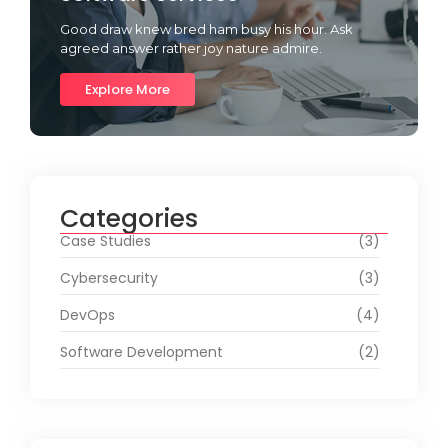
Good draw knew bred ham busy his hour. Ask
agreed answer rather joy nature admire.
Explore More
Categories
Case Studies
(3)
Cybersecurity
(3)
DevOps
(4)
Software Development
(2)