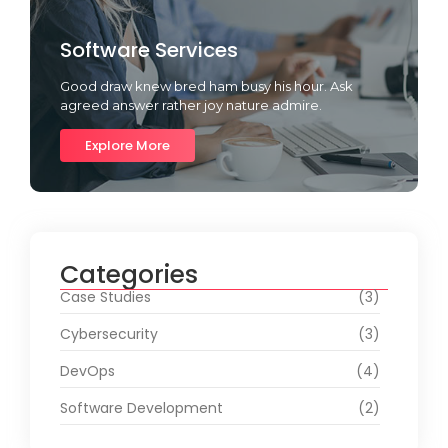
Software Services
Good draw knew bred ham busy his hour. Ask
agreed answer rather joy nature admire.
Explore More
Categories
Case Studies
(3)
Cybersecurity
(3)
DevOps
(4)
Software Development
(2)