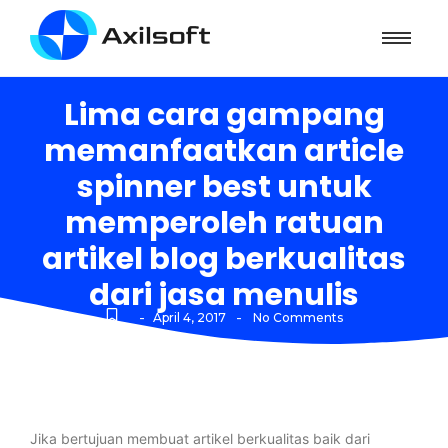
Lima cara gampang
memanfaatkan article
spinner best untuk
memperoleh ratuan
artikel blog berkualitas
dari jasa menulis
-
-
April 4, 2017
No Comments
Jika bertujuan membuat artikel berkualitas baik dari