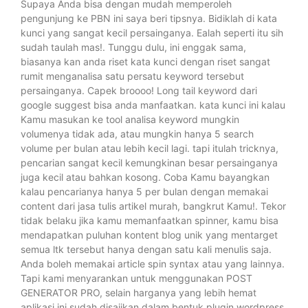
Supaya Anda bisa dengan mudah memperoleh
pengunjung ke PBN ini saya beri tipsnya. Bidiklah di kata
kunci yang sangat kecil persainganya. Ealah seperti itu sih
sudah taulah mas!. Tunggu dulu, ini enggak sama,
biasanya kan anda riset kata kunci dengan riset sangat
rumit menganalisa satu persatu keyword tersebut
persainganya. Capek broooo! Long tail keyword dari
google suggest bisa anda manfaatkan. kata kunci ini kalau
Kamu masukan ke tool analisa keyword mungkin
volumenya tidak ada, atau mungkin hanya 5 search
volume per bulan atau lebih kecil lagi. tapi itulah tricknya,
pencarian sangat kecil kemungkinan besar persainganya
juga kecil atau bahkan kosong. Coba Kamu bayangkan
kalau pencarianya hanya 5 per bulan dengan memakai
content dari jasa tulis artikel murah, bangkrut Kamu!. Tekor
tidak belaku jika kamu memanfaatkan spinner, kamu bisa
mendapatkan puluhan kontent blog unik yang mentarget
semua ltk tersebut hanya dengan satu kali menulis saja.
Anda boleh memakai article spin syntax atau yang lainnya.
Tapi kami menyarankan untuk menggunakan POST
GENERATOR PRO, selain harganya yang lebih hemat
aplikasi ini sudah disajikan dalam bentuk plugin wordpress