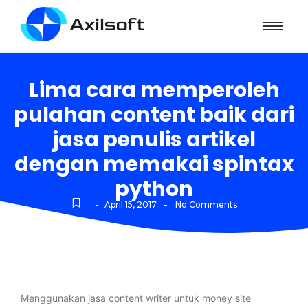
Lima cara memperoleh
pulahan content baik dari
jasa penulis artikel
dengan memakai spintax
python
-
-
April 15, 2017
No Comments
Menggunakan jasa content writer untuk money site