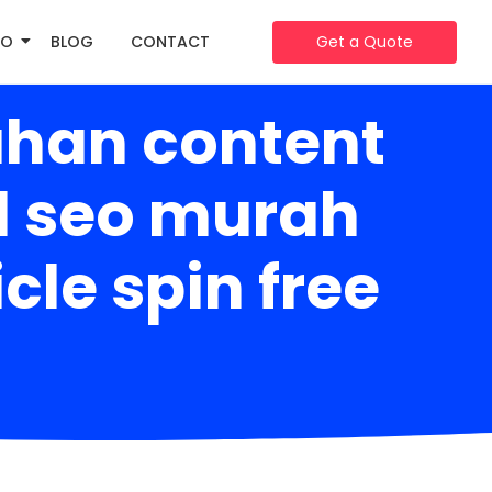
IO
BLOG
CONTACT
Get a Quote
han content
el seo murah
le spin free