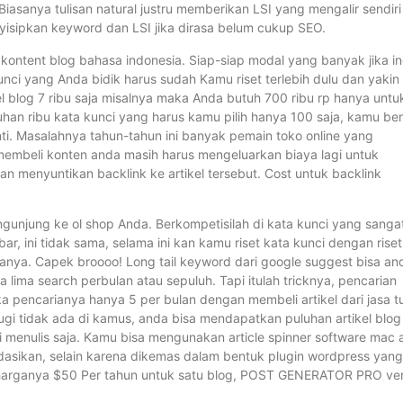
Biasanya tulisan natural justru memberikan LSI yang mengalir sendiri
nyisipkan keyword dan LSI jika dirasa belum cukup SEO.
 kontent blog bahasa indonesia. Siap-siap modal yang banyak jika in
kunci yang Anda bidik harus sudah Kamu riset terlebih dulu dan yakin
el blog 7 ribu saja misalnya maka Anda butuh 700 ribu rp hanya untu
han ribu kata kunci yang harus kamu pilih hanya 100 saja, kamu be
nti. Masalahnya tahun-tahun ini banyak pemain toko online yang
membeli konten anda masih harus mengeluarkan biaya lagi untuk
n menyuntikan backlink ke artikel tersebut. Cost untuk backlink
gunjung ke ol shop Anda. Berkompetisilah di kata kunci yang sanga
bar, ini tidak sama, selama ini kan kamu riset kata kunci dengan riset
anya. Capek broooo! Long tail keyword dari google suggest bisa an
a lima search perbulan atau sepuluh. Tapi itulah tricknya, pencarian
a pencarianya hanya 5 per bulan dengan membeli artikel dari jasa tu
 rugi tidak ada di kamus, anda bisa mendapatkan puluhan artikel blog
i menulis saja. Kamu bisa mengunakan article spinner software mac 
sikan, selain karena dikemas dalam bentuk plugin wordpress yang
is harganya $50 Per tahun untuk satu blog, POST GENERATOR PRO ver