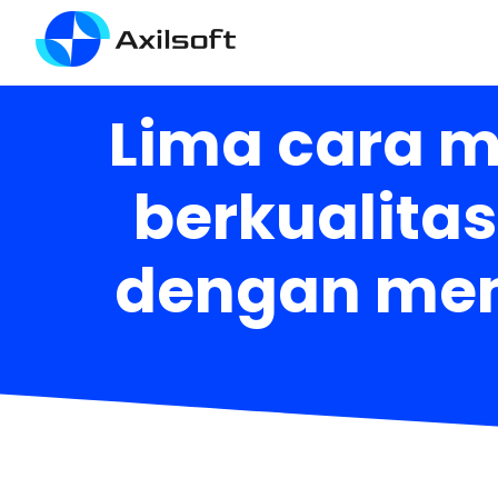
Lima cara 
berkualitas
dengan mema