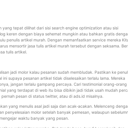
ng tepat dilihat dari sisi search engine optimization atau sisi
log keren dengan biaya sehemat mungkin atau bahkan gratis denga
hulu penulis artikel murah. Dengan memanfaatkan service mereka Kit
rus mensortir jasa tulis artikel murah tersebut dengan seksama. Ber
 tulis artikel.
nulisan jadi molor kalau pesanan sudah membludak. Pastikan ke penul
l ini supaya pesanan artikel tidak diselesaikan terlalu lama. Mereka
nya, jangan terlalu gampang percaya. Cari testimonial orang-orang
ial yang terdapat di web itu bisa dibikin jadi tidak usah mudah perc
 pernah pesan di status twitter, atau di ads.id misalnya.
dakan yang menulis asal jadi saja dan acak-acakan. Melenceng deng
ek dan penyelesaian molor setelah banyak pemesan, walaupun sebelum
a mengejar waktu banyak yang pesan.