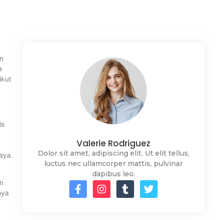
n
a
ikut
is
Valerie Rodriguez
Dolor sit amet, adipiscing elit. Ut elit tellus,
aya.
luctus nec ullamcorper mattis, pulvinar
dapibus leo.
an
nya