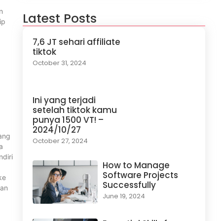
n
Latest Posts
ip
7,6 JT sehari affiliate
tiktok
October 31, 2024
Ini yang terjadi
setelah tiktok kamu
punya 1500 VT! –
2024/10/27
yang
October 27, 2024
a
diri
How to Manage
Software Projects
ke
Successfully
gan
June 19, 2024