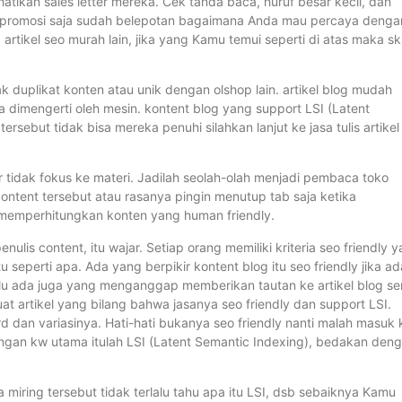
atikan sales letter mereka. Cek tanda baca, huruf besar kecil, dan
t promosi saja sudah belepotan bagaimana Anda mau percaya denga
rtikel seo murah lain, jika yang Kamu temui seperti di atas maka sk
idak duplikat konten atau unik dengan olshop lain. artikel blog mudah
 dimengerti oleh mesin. kontent blog yang support LSI (Latent
ersebut tidak bisa mereka penuhi silahkan lanjut ke jasa tulis artikel
ar tidak fokus ke materi. Jadilah seolah-olah menjadi pembaca toko
ntent tersebut atau rasanya pingin menutup tab saja ketika
memperhitungkan konten yang human friendly.
nulis content, itu wajar. Setiap orang memiliki kriteria seo friendly 
seperti apa. Ada yang berpikir kontent blog itu seo friendly jika ad
Lalu ada juga yang menganggap memberikan tautan ke artikel blog sen
buat artikel yang bilang bahwa jasanya seo friendly dan support LSI.
 dan variasinya. Hati-hati bukanya seo friendly nanti malah masuk 
ngan kw utama itulah LSI (Latent Semantic Indexing), bedakan den
 miring tersebut tidak terlalu tahu apa itu LSI, dsb sebaiknya Kamu