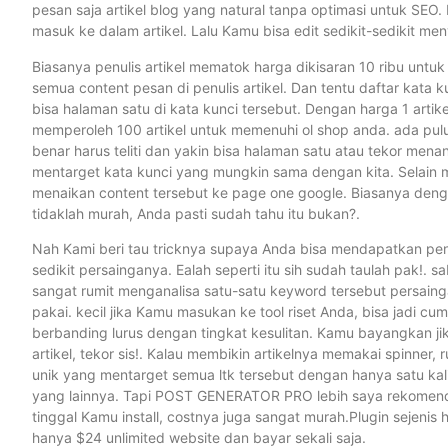
pesan saja artikel blog yang natural tanpa optimasi untuk SEO. 
masuk ke dalam artikel. Lalu Kamu bisa edit sedikit-sedikit me
Biasanya penulis artikel mematok harga dikisaran 10 ribu untuk
semua content pesan di penulis artikel. Dan tentu daftar kata 
bisa halaman satu di kata kunci tersebut. Dengan harga 1 artik
memperoleh 100 artikel untuk memenuhi ol shop anda. ada pulu
benar harus teliti dan yakin bisa halaman satu atau tekor mena
mentarget kata kunci yang mungkin sama dengan kita. Selain 
menaikan content tersebut ke page one google. Biasanya denga
tidaklah murah, Anda pasti sudah tahu itu bukan?.
Nah Kami beri tau tricknya supaya Anda bisa mendapatkan pen
sedikit persainganya. Ealah seperti itu sih sudah taulah pak!. sa
sangat rumit menganalisa satu-satu keyword tersebut persaing
pakai. kecil jika Kamu masukan ke tool riset Anda, bisa jadi cum
berbanding lurus dengan tingkat kesulitan. Kamu bayangkan jik
artikel, tekor sis!. Kalau membikin artikelnya memakai spinner,
unik yang mentarget semua ltk tersebut dengan hanya satu kal
yang lainnya. Tapi POST GENERATOR PRO lebih saya rekomenda
tinggal Kamu install, costnya juga sangat murah.Plugin sejen
hanya $24 unlimited website dan bayar sekali saja.