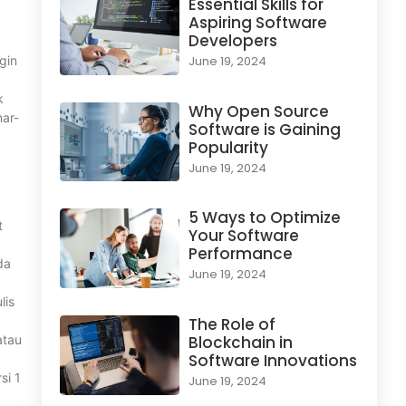
Essential Skills for
Aspiring Software
Developers
gin
June 19, 2024
k
Why Open Source
nar-
Software is Gaining
Popularity
June 19, 2024
5 Ways to Optimize
t
Your Software
Performance
da
June 19, 2024
lis
The Role of
atau
Blockchain in
Software Innovations
si 1
June 19, 2024