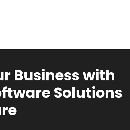
r Business with
ftware Solutions
ure