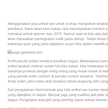
Menggunakan jasa artikel seo untuk ol shop merupakan langkah ya
pembaca. Nanti akan kami bahas cara mendapatkan kontent b
memakai article spinner mac 2015. Namun saat ini kita ulas da
akan merasakan peningkatan trafik pada olshop. Tetapi Anda ha
beberapa poin yang perlu dijadikan acuan Kita dalam memilih jasa
Profil penulis artikel tersebut pastikan bagus. Kebiasaanya pe
artikel apakah orderan sudah full atau belum, Kita melakukan ha
biasanya promosi dengan iming-iming yang muluk-muluk di web
yang pernah order content di penulis content tersebut. Testimon
Anda boleh yakin kalau testi tersebut ditulis langsung oleh yang
Dari pengalaman Kami banyak jasa tulis artikel seo konten da
yang dijanjikan di depan. Banyak juga yang kualitas jadi jel
bagus. Pengerjaan asal jadi yang penting cepat selesai karen