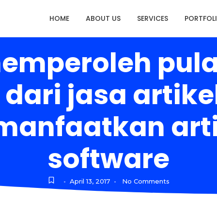
HOME
ABOUT US
SERVICES
PORTFOL
memperoleh pula
 dari jasa artik
nfaatkan artic
software
April 13, 2017
No Comments
-
-