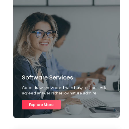
Software Services
Good draw knew bred ham busy his hour. Ask
agreed answer rather joy nature admire.
Explore More