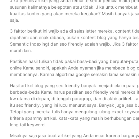
Jika penulis artikel yang Anda temui tersebut pemula maka perh
susunan kalimatnya belepotan atau tidak. Jika untuk membua
kualitas konten yang akan mereka kerjakan? Masih banyak jasa a
saja.
3 faktor berikut ini wajib ada di sales letter mereka. content t
dipahami dan enak dibaca, bukan kontent blog yang hanya bisa
Semantic Indexing) dan seo firendly adalah wajib. Jika 3 faktor t
murah lain.
Pastikan hasil tulisan tidak pakai basa-basi yang berputar-put
online Kamu sendiri, apakah Anda nyaman jika membaca blog co
membacanya. Karena algortima google semakin lama semakin 
Hasil artikel blog yang seo friendly banyak menjadi claim para pe
berbeda-beda Kamu harus pastikan seo friendly versi mereka itu 
kw utama di depan, di tengah paragrap, dan di akhir artikel. 
itu seo friendly, yang ini lucu menurut saya. Banyak juga jasa 
Tetapi yang mereka tulis hanya mengulang-ulang exact keyword
kriteria spammy artikel. kata-kata yang masih berhubungan de
long tail keyword.
Misalnya saja jasa buat artikel yang Anda incar karena harganya