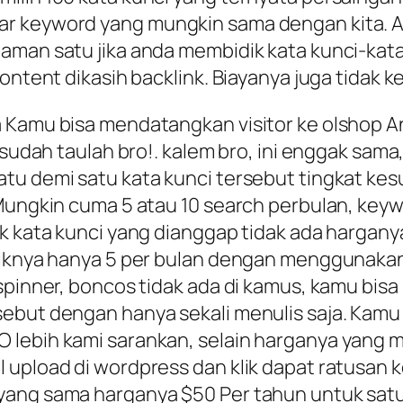
r keyword yang mungkin sama dengan kita. A
laman satu jika anda membidik kata kunci-ka
ontent dikasih backlink. Biayanya juga tidak ke
a Kamu bisa mendatangkan visitor ke olshop A
h sudah taulah bro!. kalem bro, ini enggak sam
atu demi satu kata kunci tersebut tingkat ke
Mungkin cuma 5 atau 10 search perbulan, keyw
uk kata kunci yang dianggap tidak ada hargany
fiknya hanya 5 per bulan dengan menggunakan a
 spinner, boncos tidak ada di kamus, kamu bi
sebut dengan hanya sekali menulis saja. Kam
lebih kami sarankan, selain harganya yang mu
 upload di wordpress dan klik dapat ratusan 
 yang sama harganya $50 Per tahun untuk sat