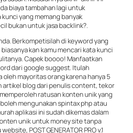
da biaya tambahan lagi untuk
ta kunci yang memang banyak
cil bukan untuk jasa backlink?.
nda. Berkompetisilah di keyword yang
a, biasanya kan kamu mencari kata kunci
sulitanya. Capek boooo! Manfaatkan
ord dari google suggest. Itulah
a oleh mayoritas orang karena hanya 5
rtikel blog dari penulis content, tekor
sa memperoleh ratusan konten unik yang
u boleh mengunakan spintax php atau
rah aplikasi ini sudah dikemas dalam
konten unik untuk money site tanpa
u website, POST GENERATOR PRO v.1