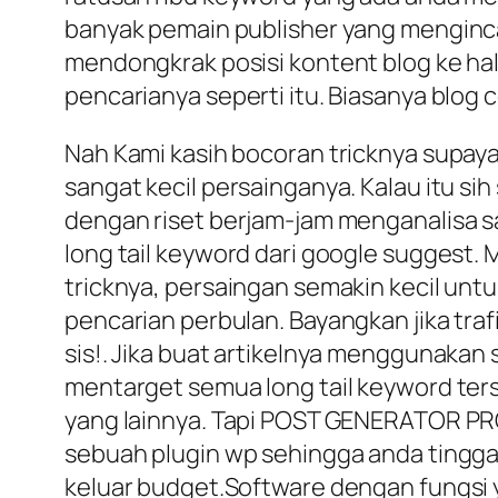
banyak pemain publisher yang menginca
mendongkrak posisi kontent blog ke ha
pencarianya seperti itu. Biasanya blog c
Nah Kami kasih bocoran tricknya supay
sangat kecil persainganya. Kalau itu si
dengan riset berjam-jam menganalisa s
long tail keyword dari google suggest. 
tricknya, persaingan semakin kecil unt
pencarian perbulan. Bayangkan jika tra
sis!. Jika buat artikelnya menggunakan
mentarget semua long tail keyword ter
yang lainnya. Tapi POST GENERATOR PRO 
sebuah plugin wp sehingga anda tinggal
keluar budget.Software dengan fungsi