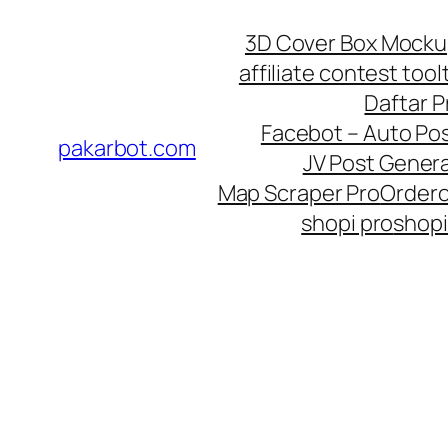
Skip
3D Cover Box Mock
to
affiliate contest tool
content
Daftar 
Facebot – Auto Po
pakarbot.com
JV Post Genera
Map Scraper Pro
Order
shopi pro
shopi