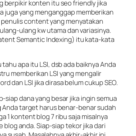
berpikir konten itu seo friendly jika
an ada juga yang menganggap memberikan
jasa penulis content yang menyatakan
ulang-ulang kw utama dan variasinya.
(Latent Semantic Indexing) itu kata-kata
 tahu apa itu LSI, dsb ada baiknya Anda
ustru memberikan LSI yang mengalir
rd dan LSI jika dirasa belum cukup SEO.
ap-siap dana yang besar jika ingin semua
ang Anda target harus benar-benar sudah
a 1 kontent blog 7 ribu saja misalnya
og anda. Siap-siap tekor jika dari
a susah. Masalahnya akhir-akhir ini