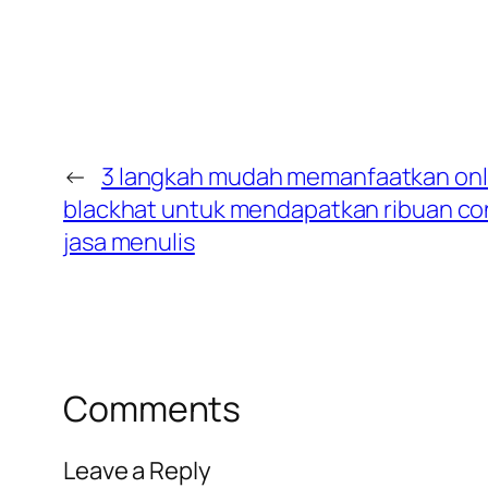
←
3 langkah mudah memanfaatkan onlin
blackhat untuk mendapatkan ribuan co
jasa menulis
Comments
Leave a Reply