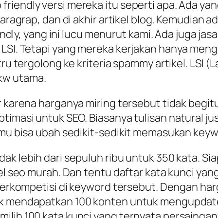
iendly versi mereka itu seperti apa. Ada yang 
p paragrap, dan di akhir artikel blog. Kemudi
riendly, yang ini lucu menurut kami. Ada juga 
 LSI. Tetapi yang mereka kerjakan hanya meng
tru tergolong ke kriteria spammy artikel. LSI 
kw utama.
r karena harganya miring tersebut tidak begitu
ptimasi untuk SEO. Biasanya tulisan natural j
amu bisa ubah sedikit-sedikit memasukan keywo
ak lebih dari sepuluh ribu untuk 350 kata. Si
kel seo murah. Dan tentu daftar kata kunci y
 berkompetisi di keyword tersebut. Dengan harg
k mendapatkan 100 konten untuk mengupdate bl
ilih 100 kata kunci yang ternyata persaingany