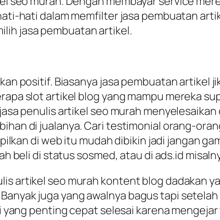
tikel seo murah. Dengan membayar service me
hati-hati dalam memfilter jasa pembuatan arti
lih jasa pembuatan artikel.
ikan positif. Biasanya jasa pembuatan artikel 
rapa slot artikel blog yang mampu mereka sup
a jasa penulis artikel seo murah menyelesaika
bihan di jualanya. Cari testimonial orang-o
ampilkan di web itu mudah dibikin jadi jangan 
ah beli di status sosmed, atau di ads.id misaln
is artikel seo murah kontent blog dadakan yan
Banyak juga yang awalnya bagus tapi setelah 
adi yang penting cepat selesai karena mengeja