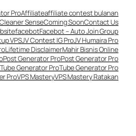
tor Pro
Affiliate
affiliate contest bulanan
Cleaner Sense
Coming Soon
Contact Us
bsite
facebot
Facebot – Auto Join Group
tup VPS
JV Contest IG Pro
JV Humaira Pro
ro
Lifetime Disclaimer
Mahir Bisnis Online
o
Post Generator Pro
Post Generator Pro
Tube Generator Pro
Tube Generator Pro
er Pro
VPS Mastery
VPS Mastery Ratakan