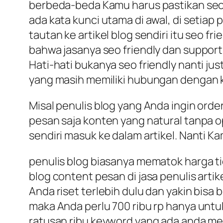
berbeda-beda Kamu harus pastikan seo fr
ada kata kunci utama di awal, di setia
tautan ke artikel blog sendiri itu seo f
bahwa jasanya seo friendly dan support
Hati-hati bukanya seo friendly nanti jus
yang masih memiliki hubungan dengan 
Misal penulis blog yang Anda ingin orde
pesan saja konten yang natural tanpa o
sendiri masuk ke dalam artikel. Nanti K
penulis blog biasanya mematok harga tid
blog content pesan di jasa penulis arti
Anda riset terlebih dulu dan yakin bisa
maka Anda perlu 700 ribu rp hanya untu
ratusan ribu keyword yang ada anda mem