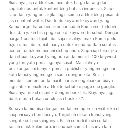
Biasanya jasa artikel seo mematok harga kurang dari
sepuluh ribu untuk kontent blog bahasa indonesia. Siap-
siap dana yang besar jika ingin semua artikel blog pesan di
jasa content writer. Dan tentu keyword-keyword yang
Kamu target harus benar-benar sudah Kamu riset terlebih
dulu dan yakin bisa page one di keyword tersebut. Dengan
harga 1 content tujuh ribu saja misalnya maka Kamu perlu
tujuh ratus ribu rupiah hanya untuk mendapatkan seratus
content untuk memenuhi olshop anda. Siap-siap tekor jika
dari ribuan keyword yang ada anda memilih 100 keyword
yang ternyata persainganya susah. Masalahnya
belakangan ini banyak pemain publisher yang mengincar
kata kunci yang mungkin sama dengan kita. Selain
membeli content anda masih harus mengeluarkan biaya
lagi untuk menaikan artikel tersebut ke page one google.
Biasanya artikel disuntik dengan backlink. Biayanya juga
tidak murah bukan untuk jasa backlink?.
Supaya kamu bisa dengan mudah memperoleh visitor ke ol
shop ini saya beri tipsnya. Targetlah di kata kunci yang
sangat kecil persainganya. Ealah seperti itu sih sudah
taulah mas!. kalem bro, ini enggak sama, biasanya kan