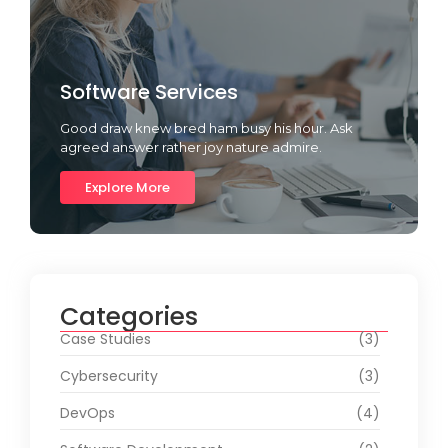
Software Services
Good draw knew bred ham busy his hour. Ask
agreed answer rather joy nature admire.
Explore More
Categories
Case Studies
(3)
Cybersecurity
(3)
DevOps
(4)