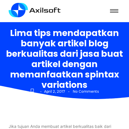
Lima tips mendapatkan
banyak artikel blog
berkualitas dari jasa buat
artikel dengan
memanfaatkan spintax
variations
-
-
April 2, 2017
No Comments
Jika tujuan Anda membuat artikel berkualitas baik dari