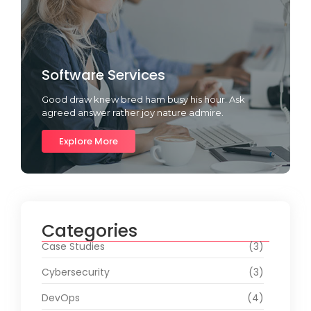
Software Services
Good draw knew bred ham busy his hour. Ask
agreed answer rather joy nature admire.
Explore More
Categories
Case Studies
(3)
Cybersecurity
(3)
DevOps
(4)