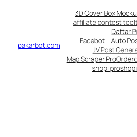
Skip
3D Cover Box Mock
to
affiliate contest tool
content
Daftar 
Facebot – Auto Po
pakarbot.com
JV Post Genera
Map Scraper Pro
Order
shopi pro
shopi