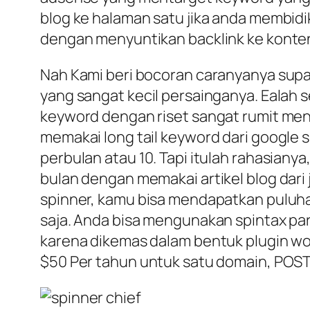
blog ke halaman satu jika anda membidi
dengan menyuntikan backlink ke kontent
Nah Kami beri bocoran caranyanya supa
yang sangat kecil persainganya. Ealah se
keyword dengan riset sangat rumit men
memakai long tail keyword dari google s
perbulan atau 10. Tapi itulah rahasiany
bulan dengan memakai artikel blog dari
spinner, kamu bisa mendapatkan puluha
saja. Anda bisa mengunakan spintax pa
karena dikemas dalam bentuk plugin wor
$50 Per tahun untuk satu domain, POST 