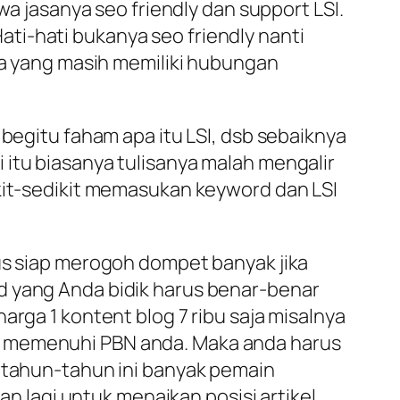
wa jasanya seo friendly dan support LSI.
ti-hati bukanya seo friendly nanti
ata yang masih memiliki hubungan
 begitu faham apa itu LSI, dsb sebaiknya
 itu biasanya tulisanya malah mengalir
ikit-sedikit memasukan keyword dan LSI
rus siap merogoh dompet banyak jika
d yang Anda bidik harus benar-benar
arga 1 kontent blog 7 ribu saja misalnya
k memenuhi PBN anda. Maka anda harus
a tahun-tahun ini banyak pemain
lagi untuk menaikan posisi artikel