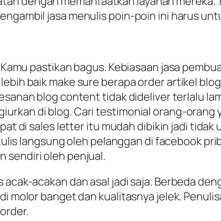
an dengan memanfaatkan layanan mereka. Teta
engambil jasa menulis poin-poin ini harus un
ah Kamu pastikan bagus. Kebiasaan jasa pembua
lebih baik make sure berapa order artikel blo
pesanan blog content tidak dideliver terlalu 
rkan di blog. Cari testimonial orang-orang ya
apat di sales letter itu mudah dibikin jadi ti
itulis langsung oleh pelanggan di facebook pri
sendiri oleh penjual.
 acak-acakan dan asal jadi saja. Berbeda deng
di molor banget dan kualitasnya jelek. Penuli
order.