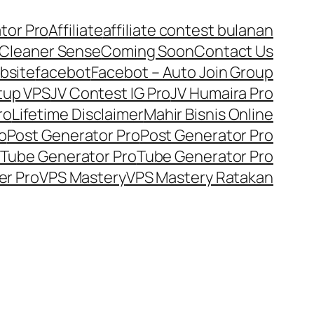
tor Pro
Affiliate
affiliate contest bulanan
Cleaner Sense
Coming Soon
Contact Us
bsite
facebot
Facebot – Auto Join Group
tup VPS
JV Contest IG Pro
JV Humaira Pro
ro
Lifetime Disclaimer
Mahir Bisnis Online
o
Post Generator Pro
Post Generator Pro
Tube Generator Pro
Tube Generator Pro
er Pro
VPS Mastery
VPS Mastery Ratakan