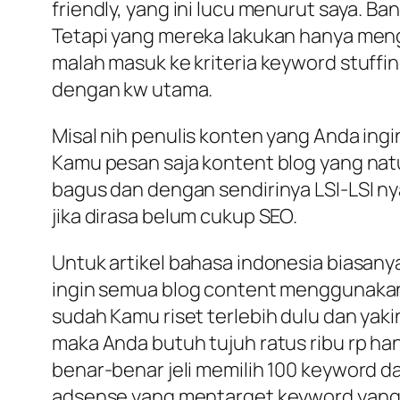
friendly, yang ini lucu menurut saya. Ba
Tetapi yang mereka lakukan hanya mengu
malah masuk ke kriteria keyword stuffin
dengan kw utama.
Misal nih penulis konten yang Anda ingi
Kamu pesan saja kontent blog yang natu
bagus dan dengan sendirinya LSI-LSI ny
jika dirasa belum cukup SEO.
Untuk artikel bahasa indonesia biasany
ingin semua blog content menggunakan 
sudah Kamu riset terlebih dulu dan yaki
maka Anda butuh tujuh ratus ribu rp 
benar-benar jeli memilih 100 keyword d
adsense yang mentarget keyword yang m