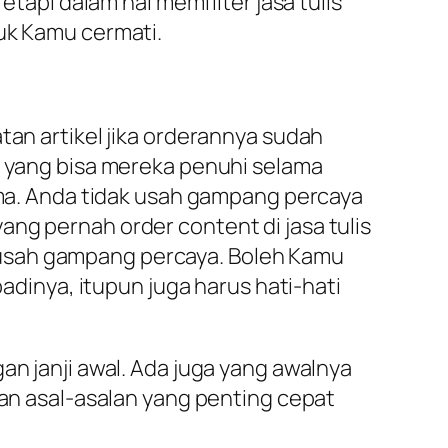
pi dalam hal memfilter jasa tulis
tuk Kamu cermati.
tan artikel jika orderannya sudah
g yang bisa mereka penuhi selama
lama. Anda tidak usah gampang percaya
ng pernah order content di jasa tulis
dak usah gampang percaya. Boleh Kamu
badinya, itupun juga harus hati-hati
an janji awal. Ada juga yang awalnya
san asal-asalan yang penting cepat