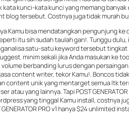
k kata kunci-kata kunci yang memang banyak di
 blog tersebut. Costnya juga tidak murah buk
ya Kamu bisa mendatangkan pengunjung ke ols
perti itu sih sudah taulah gan!. Tunggu dulu, i
ganalisa satu-satu keyword tersebut tingkat 
uggest. minim sekali jika Anda masukan ke tool
a, volume berbanding lurus dengan persaingan
 jasa content writer, tekor Kamu!. Boncos tid
n content unik yang mentarget semua ltk ter
rser atau yang lainnya. Tapi POST GENERATOR 
dpress yang tinggal Kamu install, costnya jug
GENERATOR PRO v1 hanya $24 unlimited install