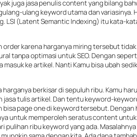
nyak juga jasa penulis content yang bilang bah
lang-ulang keyword utama dan variasinya. Ha
g. LSI (Latent Semantic Indexing) itu kata-k
n order karena harganya miring tersebut tidak
ral tanpa optimasi untuk SEO. Dengan seperti
a masuk ke artikel. Nanti Kamu bisa ubah sed
a harganya berkisar di sepuluh ribu. Kamu ha
jasa tulis artikel. Dan tentu keyword-keywor
n bisa page one di keyword tersebut. Dengan h
hanya untuk memperoleh seratus content untu
ari pulihan ribu keyword yang ada. Masalahny
ungkin sama dengan kita. Ada dana tambahan 