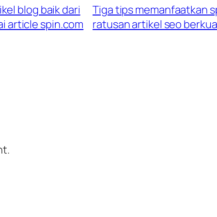
el blog baik dari
Tiga tips memanfaatkan s
i article spin.com
ratusan artikel seo berkual
t.