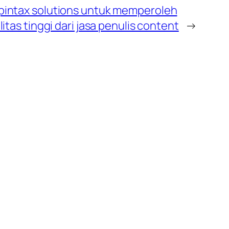
pintax solutions untuk memperoleh
itas tinggi dari jasa penulis content
→