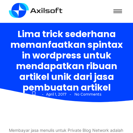
Lima trick sederhana
memanfaatkan spintax
in wordpress untuk
mendapatkan ribuan
artikel unik dari jasa
pembuatan artikel
-
-
April 1, 2017
No Comments
Membayar jasa menulis untuk Private Blog Network adalah