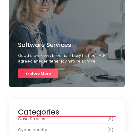
Software Services
Good draw knew bred ham busy his hour. Ask
agreed answer rather joy nature admire.
Explore More
Categories
Case Studies
(3)
Cybersecurity
(3)