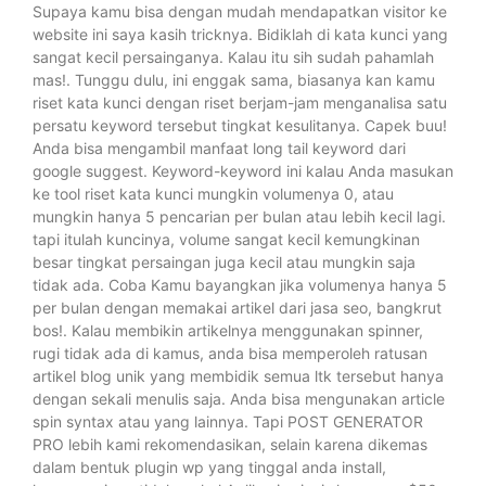
Supaya kamu bisa dengan mudah mendapatkan visitor ke
website ini saya kasih tricknya. Bidiklah di kata kunci yang
sangat kecil persainganya. Kalau itu sih sudah pahamlah
mas!. Tunggu dulu, ini enggak sama, biasanya kan kamu
riset kata kunci dengan riset berjam-jam menganalisa satu
persatu keyword tersebut tingkat kesulitanya. Capek buu!
Anda bisa mengambil manfaat long tail keyword dari
google suggest. Keyword-keyword ini kalau Anda masukan
ke tool riset kata kunci mungkin volumenya 0, atau
mungkin hanya 5 pencarian per bulan atau lebih kecil lagi.
tapi itulah kuncinya, volume sangat kecil kemungkinan
besar tingkat persaingan juga kecil atau mungkin saja
tidak ada. Coba Kamu bayangkan jika volumenya hanya 5
per bulan dengan memakai artikel dari jasa seo, bangkrut
bos!. Kalau membikin artikelnya menggunakan spinner,
rugi tidak ada di kamus, anda bisa memperoleh ratusan
artikel blog unik yang membidik semua ltk tersebut hanya
dengan sekali menulis saja. Anda bisa mengunakan article
spin syntax atau yang lainnya. Tapi POST GENERATOR
PRO lebih kami rekomendasikan, selain karena dikemas
dalam bentuk plugin wp yang tinggal anda install,