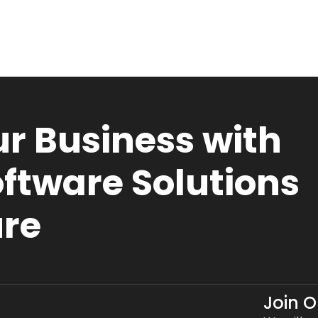
r Business with
ftware Solutions
ure
Join 