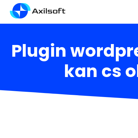
Plugin wordpr
kan cs o