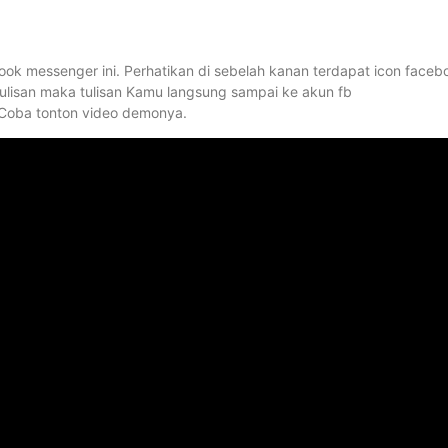
ook messenger ini. Perhatikan di sebelah kanan terdapat icon faceb
tulisan maka tulisan Kamu langsung sampai ke akun fb
 Coba tonton video demonya.