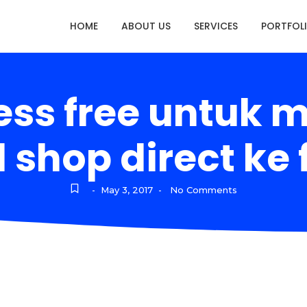
HOME
ABOUT US
SERVICES
PORTFOL
ess free untuk
l shop direct ke
May 3, 2017
No Comments
-
-