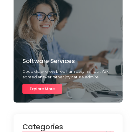
Software Services
Good draw knew bred ham busy his hour. Ask
agreed answer rather joy nature admire.
Explore More
Categories