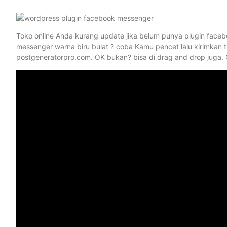
Toko online Anda kurang update jika belum punya plugin faceb
messenger warna biru bulat ? coba Kamu pencet lalu kirimkan 
postgeneratorpro.com. OK bukan? bisa di drag and drop juga.