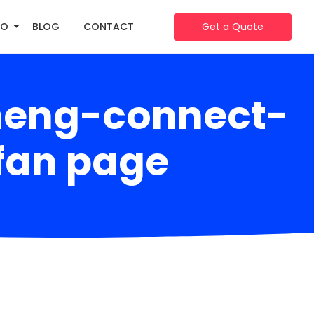
IO
BLOG
CONTACT
Get a Quote
 meng-connect-
 fan page