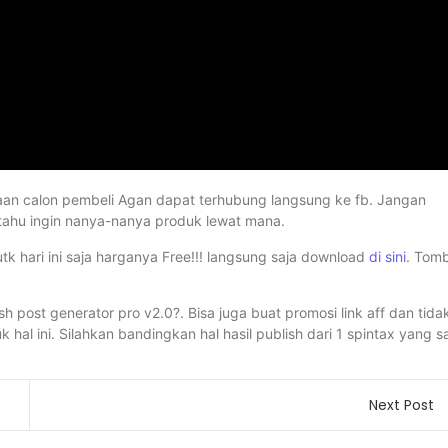
yaan calon pembeli Agan dapat terhubung langsung ke fb. Jangan
tahu ingin nanya-nanya produk lewat mana.
k hari ini saja harganya Free!!! langsung saja download
di sini
. Tomb
h post generator pro v2.0?. Bisa juga buat promosi link aff dan tida
hal ini. Silahkan bandingkan hal hasil publish dari 1 spintax yang 
Next Post