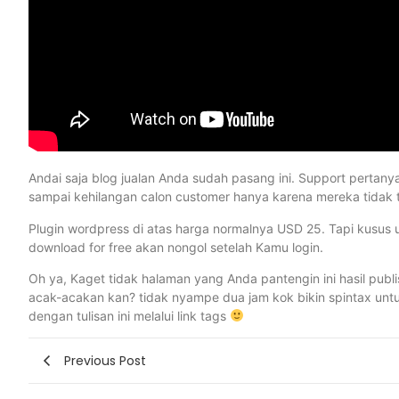
Andai saja blog jualan Anda sudah pasang ini. Support pertan
sampai kehilangan calon customer hanya karena mereka tidak 
Plugin wordpress di atas harga normalnya USD 25. Tapi kusus ut
download for free akan nongol setelah Kamu login.
Oh ya, Kaget tidak halaman yang Anda pantengin ini hasil publis
acak-acakan kan? tidak nyampe dua jam kok bikin spintax untuk 
dengan tulisan ini melalui link tags
Previous Post