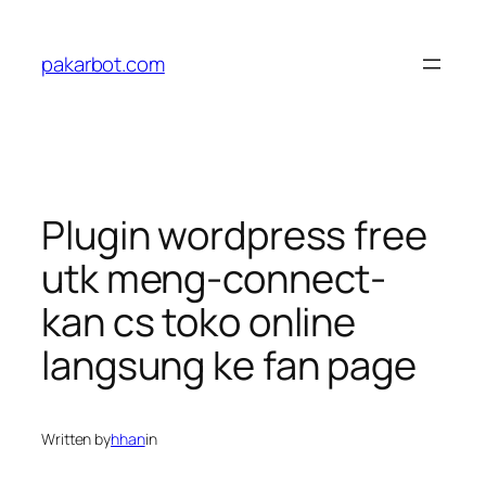
Skip
to
pakarbot.com
content
Plugin wordpress free
utk meng-connect-
kan cs toko online
langsung ke fan page
Written by
hhan
in