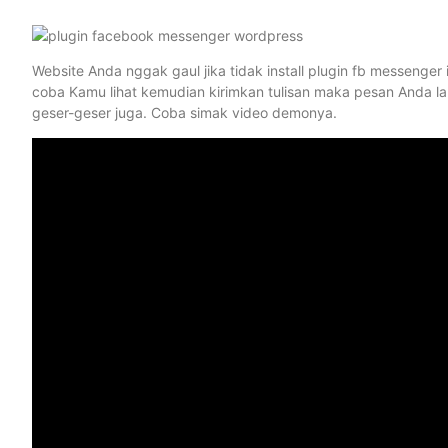
Website Anda nggak gaul jika tidak install plugin fb messenger 
coba Kamu lihat kemudian kirimkan tulisan maka pesan Anda l
geser-geser juga. Coba simak video demonya.