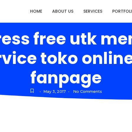
HOME
ABOUT US
SERVICES
PORTFOL
ress free utk 
vice toko onlin
fanpage
May 3, 2017
No Comments
-
-