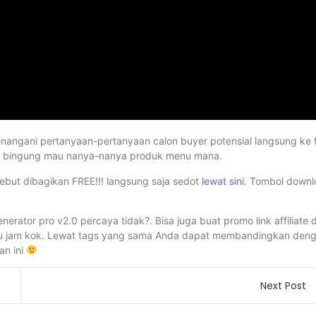
nangani pertanyaan-pertanyaan calon buyer potensial langsung ke 
ka bingung mau nanya-nanya produk menu mana.
sebut dibagikan FREE!!! langsung saja sedot
lewat sini
. Tombol down
nerator pro v2.0 percaya tidak?. Bisa juga buat promo link affiliate 
atu jam kok. Lewat tags yang sama Anda dapat membandingkan den
an ini
Next Post