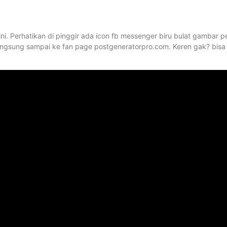
ini. Perhatikan di pinggir ada icon fb messenger biru bulat gambar pe
angsung sampai ke fan page postgeneratorpro.com. Keren gak? bisa 