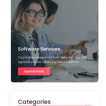
Software Services
Good draw knew bred ham busy his hour. Ask
agreed answer rather joy nature admire.
Explore More
Categories