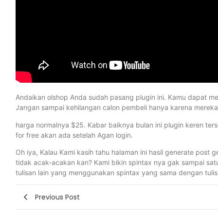
Andaikan olshop Anda sudah pasang plugin ini. Kamu dapat me
Jangan sampai kehilangan calon pembeli hanya karena mere
harga normalnya $25. Kabar baiknya bulan ini plugin keren ter
for free akan ada setelah Agan login.
Oh iya, Kalau Kami kasih tahu halaman ini hasil generate post ge
tidak acak-acakan kan? Kami bikin spintax nya gak sampai s
tulisan lain yang menggunakan spintax yang sama dengan tulis
Previous Post