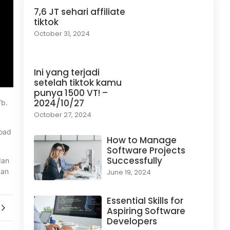
7,6 JT sehari affiliate
tiktok
October 31, 2024
Ini yang terjadi
setelah tiktok kamu
punya 1500 VT! –
2024/10/27
fb.
October 27, 2024
load
How to Manage
Software Projects
Successfully
dan
gan
June 19, 2024
Essential Skills for
Aspiring Software
Developers