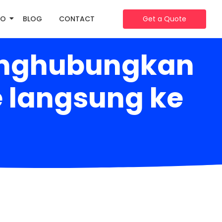
IO
BLOG
CONTACT
Get a Quote
menghubungkan
e langsung ke