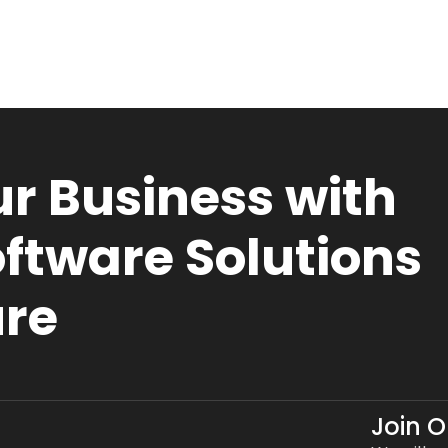
r Business with
ftware Solutions
ure
Join 