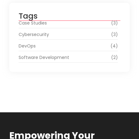
Tags
Case Studies
(3)
Cybersecurity
(3)
DevOps
(4)
Software Development
(2)
Empowering Your