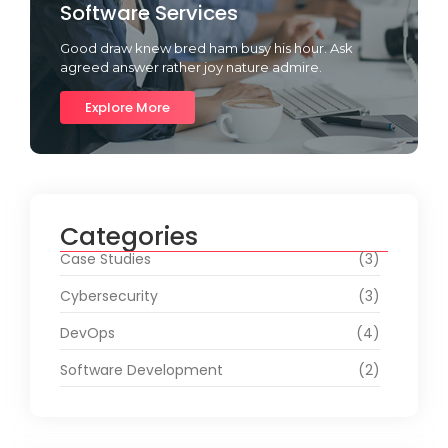
Software Services
Good draw knew bred ham busy his hour. Ask
agreed answer rather joy nature admire.
Explore More
Categories
Case Studies
(3)
Cybersecurity
(3)
DevOps
(4)
Software Development
(2)