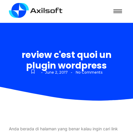
review c'est quoi un
plugin wordpress
-
-
June 2, 2017
No Comments
Anda berada di halaman yang benar kalau ingin cari link