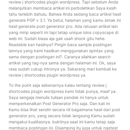
review j shortcodes plugin wordpress. Tapi sebelum Anda
melanjutkan membaca artikel ini perbolehkan Saya kasih
tahu terlebih dahulu. Bahwa Anda sedang baca artikel hasil
generate PGP v 3.1. Ya betul, halaman yang kamu simak ini
hasil generate post generator pro. Ada ratusan artikel lain
yang mirip seperti ini tapi tetap unique lolos copyscape di
web ini. Sudah biasa aja gak usah shock gitu hehe.
Readable kan hasilnya? Pingin baca sample postingan
lainnya yang kami hasilkan menggunakan spintax yang
sama dengan postingan ini?. Caranya silahkan search
artikel yang tag-nya sama dengan halaman ini. Ok, saya
rasa sudah cukup intronya ya. Sekarang mari kembali ke
review j shortcodes plugin wordpress ya.
To the point saja sebenarnya kalau tentang review j
shortcodes plugin wordpress kami tidak punya, maaf ya.
Saya sengaja menulis tulisan pendek ini hanya untuk
memperkenalkan Post Generator Pro saja. Dan kali ini
Kamu bisa lihat sendiri secara riil bagaimana hasil dari post
generator pro, yang secara tidak langsung Kamu sudah
mengakui kualitasnya. buktinya saat ini kamu tetap saja
membaca postingan ini. Disamping itu juga untuk ngetest