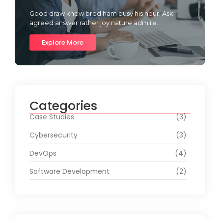
Good draw knew bred ham busy his hour. Ask
agreed answer rather joy nature admire.
Explore More
Categories
Case Studies
(3)
Cybersecurity
(3)
DevOps
(4)
Software Development
(2)