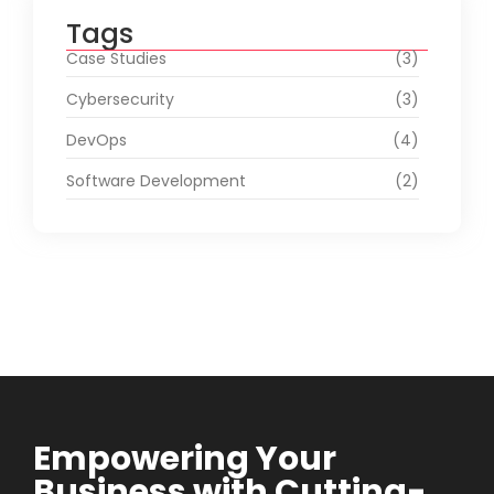
Tags
Case Studies
(3)
Cybersecurity
(3)
DevOps
(4)
Software Development
(2)
Empowering Your
Business with Cutting-