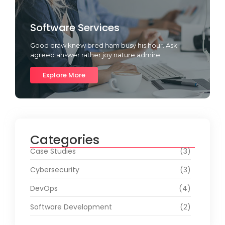
Software Services
Good draw knew bred ham busy his hour. Ask
agreed answer rather joy nature admire.
Explore More
Categories
Case Studies
(3)
Cybersecurity
(3)
DevOps
(4)
Software Development
(2)