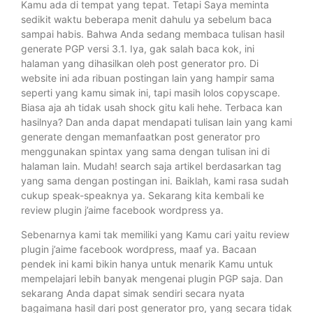
Kamu ada di tempat yang tepat. Tetapi Saya meminta
sedikit waktu beberapa menit dahulu ya sebelum baca
sampai habis. Bahwa Anda sedang membaca tulisan hasil
generate PGP versi 3.1. Iya, gak salah baca kok, ini
halaman yang dihasilkan oleh post generator pro. Di
website ini ada ribuan postingan lain yang hampir sama
seperti yang kamu simak ini, tapi masih lolos copyscape.
Biasa aja ah tidak usah shock gitu kali hehe. Terbaca kan
hasilnya? Dan anda dapat mendapati tulisan lain yang kami
generate dengan memanfaatkan post generator pro
menggunakan spintax yang sama dengan tulisan ini di
halaman lain. Mudah! search saja artikel berdasarkan tag
yang sama dengan postingan ini. Baiklah, kami rasa sudah
cukup speak-speaknya ya. Sekarang kita kembali ke
review plugin j’aime facebook wordpress ya.
Sebenarnya kami tak memiliki yang Kamu cari yaitu review
plugin j’aime facebook wordpress, maaf ya. Bacaan
pendek ini kami bikin hanya untuk menarik Kamu untuk
mempelajari lebih banyak mengenai plugin PGP saja. Dan
sekarang Anda dapat simak sendiri secara nyata
bagaimana hasil dari post generator pro, yang secara tidak