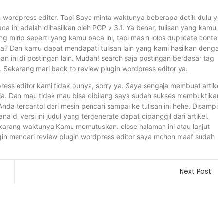
in wordpress editor. Tapi Saya minta waktunya beberapa detik dulu y
ini adalah dihasilkan oleh PGP v 3.1. Ya benar, tulisan yang kamu
ang mirip seperti yang kamu baca ini, tapi masih lolos duplicate conte
nya? Dan kamu dapat mendapati tulisan lain yang kami hasilkan deng
ni di postingan lain. Mudah! search saja postingan berdasar tag
 Sekarang mari back to review plugin wordpress editor ya.
ress editor kami tidak punya, sorry ya. Saya sengaja membuat artik
aja. Dan mau tidak mau bisa dibilang saya sudah sukses membuktika
nda tercantol dari mesin pencari sampai ke tulisan ini hehe. Disamp
a di versi ini judul yang tergenerate dapat dipanggil dari artikel.
karang waktunya Kamu memutuskan. close halaman ini atau lanjut
ngin mencari review plugin wordpress editor saya mohon maaf sudah
Next Post