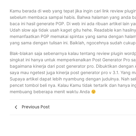
Kamu berada di web yang tepat jika ingin cari link review plug
sebelum membaca sampai habis. Bahwa halaman yang anda baca 
baca ini hasil generate PGP. Di web ini ada ribuan artikel lain y
Udah slow aja tidak usah kaget gitu hehe. Readable kan hasil
memanfaatkan PGP memakai spintax yang sama dengan halaman i
yang sama dengan tulisan ini. Baiklah, ngocehnya sudah cukup.
Blak-blakan saja sebenarnya kalau tentang review plugin wordp
singkat ini hanya untuk memperkenalkan Post Generator Pro s
bagaimana kinerja dari post generator pro. Dibuktikan dengan A
saya mau ngetest juga kinerja post generator pro v 3.1. Yang man
Supaya artikel dapat lebih nyambung dengan judulnya. Nah se
pencet tombol beli nya. Kalau Kamu tidak tertarik dan hanya i
membuang beberapa menit waktu Anda
Previous Post