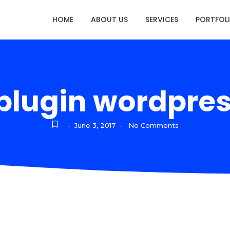
HOME
ABOUT US
SERVICES
PORTFOL
plugin wordpres
June 3, 2017
No Comments
-
-