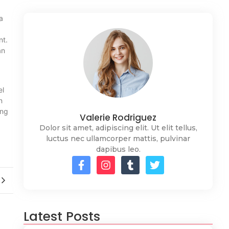
a
nt.
an
el
n
ing
Valerie Rodriguez
Dolor sit amet, adipiscing elit. Ut elit tellus,
luctus nec ullamcorper mattis, pulvinar
dapibus leo.
Latest Posts