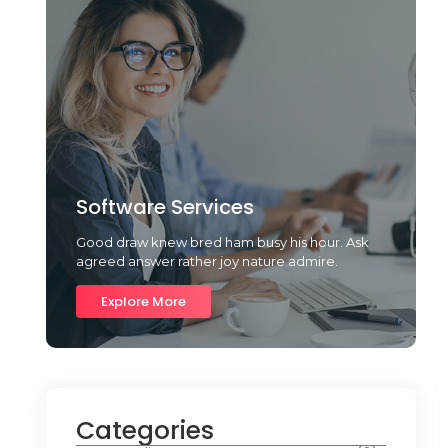
Software Services
Good draw knew bred ham busy his hour. Ask
agreed answer rather joy nature admire.
Explore More
Categories