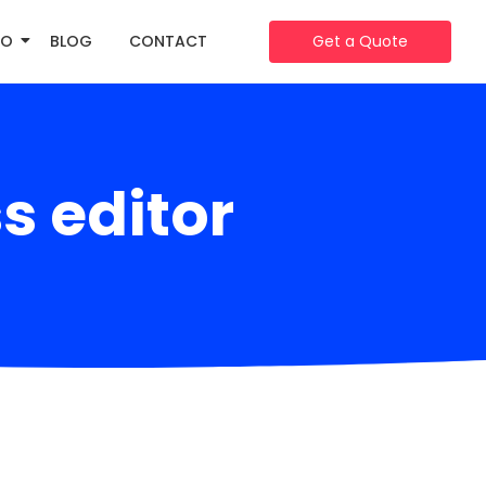
IO
BLOG
CONTACT
Get a Quote
s editor