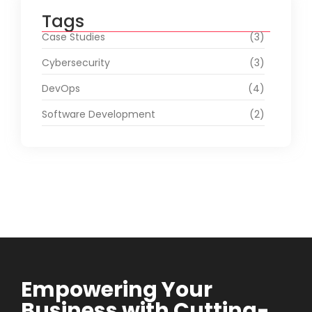
Tags
Case Studies
(3)
Cybersecurity
(3)
DevOps
(4)
Software Development
(2)
Empowering Your
Business with Cutting-