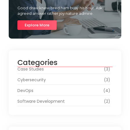
Good draw knew bred ham busy his hour. Ask
agreed answer rather joy nature admire.
Explore More
Categories
Case Studies
(3)
Cybersecurity
(3)
DevOps
(4)
Software Development
(2)