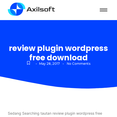
review plugin wordpress
free download
-
-
May 28, 2017
No Comments
Sedang Searching tautan review plugin wordpress free