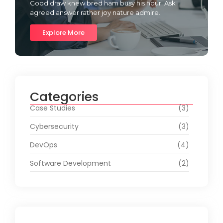
Good draw knew bred ham busy his hour. Ask
agreed answer rather joy nature admire.
Explore More
Categories
Case Studies
(3)
Cybersecurity
(3)
DevOps
(4)
Software Development
(2)