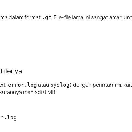
lama dalam format
. File-file lama ini sangat aman
.gz
Filenya
erti
atau
) dengan perintah
, ka
error.log
syslog
rm
urannya menjadi 0 MB:
*.log
