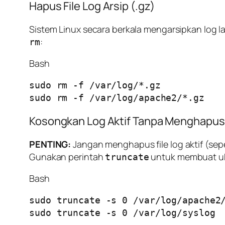
Hapus File Log Arsip (.gz)
Sistem Linux secara berkala mengarsipkan log 
:
rm
Bash
sudo rm -f /var/log/*.gz

Kosongkan Log Aktif Tanpa Menghapus 
PENTING:
Jangan menghapus file log aktif (sep
Gunakan perintah
untuk membuat uk
truncate
Bash
sudo truncate -s 0 /var/log/apache2/