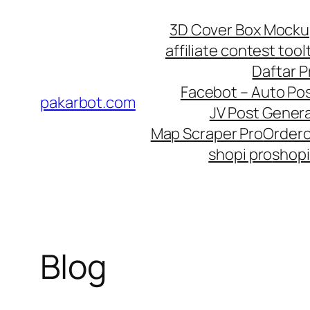
Skip
3D Cover Box Mock
to
affiliate contest tool
content
Daftar 
Facebot – Auto Po
pakarbot.com
JV Post Genera
Map Scraper Pro
Order
shopi pro
shopi
Blog