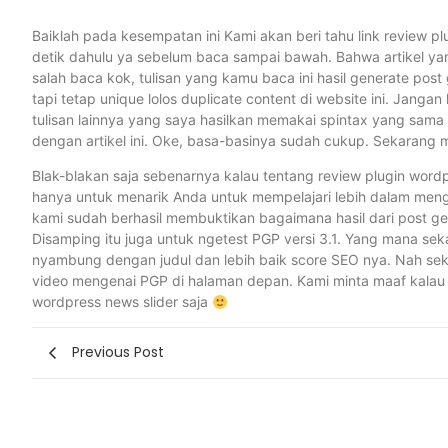
Baiklah pada kesempatan ini Kami akan beri tahu link review p
detik dahulu ya sebelum baca sampai bawah. Bahwa artikel yang
salah baca kok, tulisan yang kamu baca ini hasil generate post 
tapi tetap unique lolos duplicate content di website ini. Janga
tulisan lainnya yang saya hasilkan memakai spintax yang sama 
dengan artikel ini. Oke, basa-basinya sudah cukup. Sekarang m
Blak-blakan saja sebenarnya kalau tentang review plugin wordpre
hanya untuk menarik Anda untuk mempelajari lebih dalam menge
kami sudah berhasil membuktikan bagaimana hasil dari post gene
Disamping itu juga untuk ngetest PGP versi 3.1. Yang mana sekara
nyambung dengan judul dan lebih baik score SEO nya. Nah seka
video mengenai PGP di halaman depan. Kami minta maaf kalau 
wordpress news slider saja
Previous Post