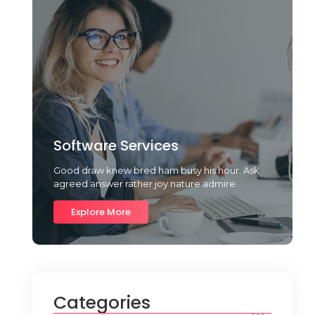
Software Services
Good draw knew bred ham busy his hour. Ask
agreed answer rather joy nature admire.
Explore More
Categories