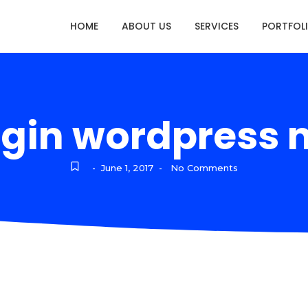
HOME
ABOUT US
SERVICES
PORTFOL
ugin wordpress n
June 1, 2017
No Comments
-
-