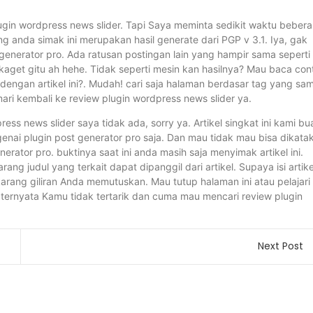
lugin wordpress news slider. Tapi Saya meminta sedikit waktu beber
 anda simak ini merupakan hasil generate dari PGP v 3.1. Iya, gak
generator pro. Ada ratusan postingan lain yang hampir sama seperti 
n kaget gitu ah hehe. Tidak seperti mesin kan hasilnya? Mau baca con
dengan artikel ini?. Mudah! cari saja halaman berdasar tag yang sa
ari kembali ke review plugin wordpress news slider ya.
ss news slider saya tidak ada, sorry ya. Artikel singkat ini kami bu
nai plugin post generator pro saja. Dan mau tidak mau bisa dikata
rator pro. buktinya saat ini anda masih saja menyimak artikel ini.
ng judul yang terkait dapat dipanggil dari artikel. Supaya isi artike
rang giliran Anda memutuskan. Mau tutup halaman ini atau pelajari
ternyata Kamu tidak tertarik dan cuma mau mencari review plugin
Next Post