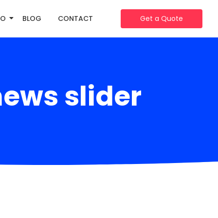
IO
BLOG
CONTACT
Get a Quote
ews slider