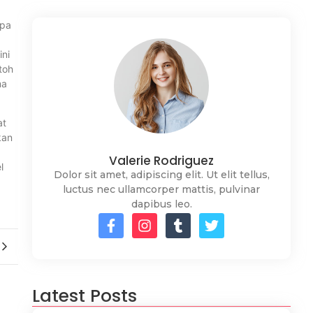
apa
ini
toh
ma
at
kan
Valerie Rodriguez
l
Dolor sit amet, adipiscing elit. Ut elit tellus,
luctus nec ullamcorper mattis, pulvinar
dapibus leo.
Latest Posts