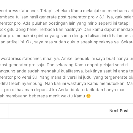
wordpress s’abonner. Tetapi sebelum Kamu melanjutkan membaca art
baca tulisan hasil generate post generator pro v 3.1. Iya, gak sala
nerator pro. Ada puluhan postingan lain yang mirip seperti ini tetapi
 shock gitu dong hehe. Terbaca kan hasilnya? Dan kamu dapat mendap
or pro memakai spintax yang sama dengan tulisan ini di halaman la
n artikel ini. Ok, saya rasa sudah cukup speak-speaknya ya. Seka
wordpress s’abonner, maaf ya. Artikel pendek ini saya buat hanya u
ost generator pro saja. Dan sekarang Kamu dapat pelajari sendiri
angsung anda sudah mengakui kualitasnya. buktinya saat ini anda t
erator pro versi 3.1. Yang mana di versi ini judul yang tergenerate bi
t terlihat lebih nyambung. Nah kali ini waktunya Kamu memutuskan. M
or pro di halaman depan. Jika Anda tidak tertarik dan hanya mau
 telah membuang beberapa menit waktu Kamu
Next Post