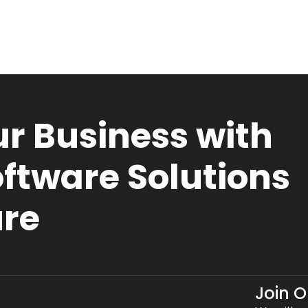
r Business with
ftware Solutions
ure
Join 