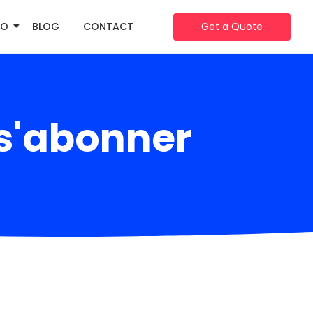
IO
BLOG
CONTACT
Get a Quote
 s'abonner