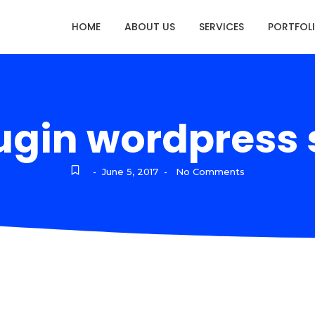
HOME
ABOUT US
SERVICES
PORTFOL
ugin wordpress
June 5, 2017
No Comments
-
-