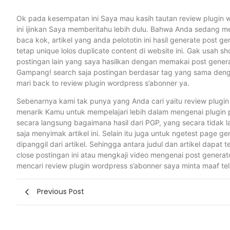
Ok pada kesempatan ini Saya mau kasih tautan review plugin 
ini ijinkan Saya memberitahu lebih dulu. Bahwa Anda sedang mem
baca kok, artikel yang anda pelototin ini hasil generate post ge
tetap unique lolos duplicate content di website ini. Gak usah
postingan lain yang saya hasilkan dengan memakai post generat
Gampang! search saja postingan berdasar tag yang sama denga
mari back to review plugin wordpress s’abonner ya.
Sebenarnya kami tak punya yang Anda cari yaitu review plugin 
menarik Kamu untuk mempelajari lebih dalam mengenai plugin p
secara langsung bagaimana hasil dari PGP, yang secara tidak l
saja menyimak artikel ini. Selain itu juga untuk ngetest page gen
dipanggil dari artikel. Sehingga antara judul dan artikel dapa
close postingan ini atau mengkaji video mengenai post generat
mencari review plugin wordpress s’abonner saya minta maaf
Previous Post