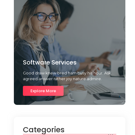
Software Services
Good draw knew bred ham busy his hour. Ask
agreed answer rather joy nature admire.
Explore More
Categories