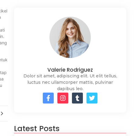
ikel
h
ati
in.
rang
ntuk
Valerie Rodriguez
etap
Dolor sit amet, adipiscing elit. Ut elit tellus,
sa
luctus nec ullamcorper mattis, pulvinar
au
dapibus leo.
Latest Posts