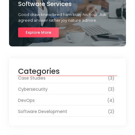
Software Services
Good draw knew bred ham busy his hour. Ask
agreed answer rather joy nature admire.
Explore More
Categories
Case Studies
(3)
Cybersecurity
(3)
DevOps
(4)
Software Development
(2)