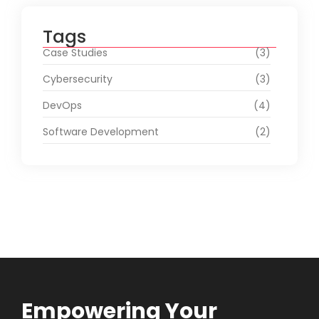
Tags
Case Studies
(3)
Cybersecurity
(3)
DevOps
(4)
Software Development
(2)
Empowering Your