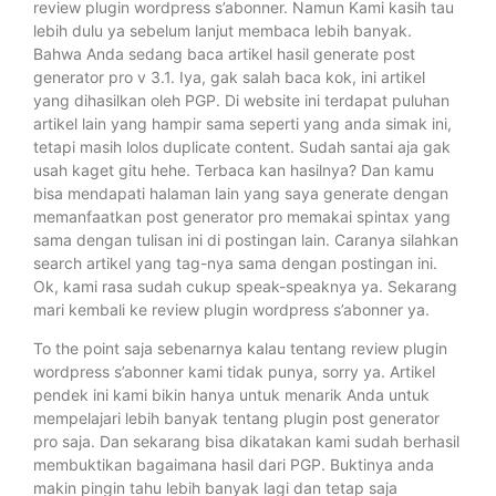
review plugin wordpress s’abonner. Namun Kami kasih tau
lebih dulu ya sebelum lanjut membaca lebih banyak.
Bahwa Anda sedang baca artikel hasil generate post
generator pro v 3.1. Iya, gak salah baca kok, ini artikel
yang dihasilkan oleh PGP. Di website ini terdapat puluhan
artikel lain yang hampir sama seperti yang anda simak ini,
tetapi masih lolos duplicate content. Sudah santai aja gak
usah kaget gitu hehe. Terbaca kan hasilnya? Dan kamu
bisa mendapati halaman lain yang saya generate dengan
memanfaatkan post generator pro memakai spintax yang
sama dengan tulisan ini di postingan lain. Caranya silahkan
search artikel yang tag-nya sama dengan postingan ini.
Ok, kami rasa sudah cukup speak-speaknya ya. Sekarang
mari kembali ke review plugin wordpress s’abonner ya.
To the point saja sebenarnya kalau tentang review plugin
wordpress s’abonner kami tidak punya, sorry ya. Artikel
pendek ini kami bikin hanya untuk menarik Anda untuk
mempelajari lebih banyak tentang plugin post generator
pro saja. Dan sekarang bisa dikatakan kami sudah berhasil
membuktikan bagaimana hasil dari PGP. Buktinya anda
makin pingin tahu lebih banyak lagi dan tetap saja