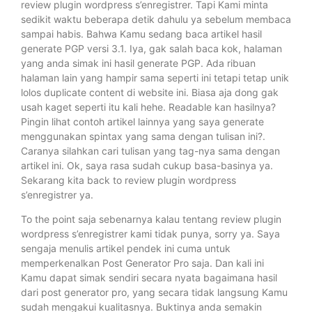
review plugin wordpress s’enregistrer. Tapi Kami minta
sedikit waktu beberapa detik dahulu ya sebelum membaca
sampai habis. Bahwa Kamu sedang baca artikel hasil
generate PGP versi 3.1. Iya, gak salah baca kok, halaman
yang anda simak ini hasil generate PGP. Ada ribuan
halaman lain yang hampir sama seperti ini tetapi tetap unik
lolos duplicate content di website ini. Biasa aja dong gak
usah kaget seperti itu kali hehe. Readable kan hasilnya?
Pingin lihat contoh artikel lainnya yang saya generate
menggunakan spintax yang sama dengan tulisan ini?.
Caranya silahkan cari tulisan yang tag-nya sama dengan
artikel ini. Ok, saya rasa sudah cukup basa-basinya ya.
Sekarang kita back to review plugin wordpress
s’enregistrer ya.
To the point saja sebenarnya kalau tentang review plugin
wordpress s’enregistrer kami tidak punya, sorry ya. Saya
sengaja menulis artikel pendek ini cuma untuk
memperkenalkan Post Generator Pro saja. Dan kali ini
Kamu dapat simak sendiri secara nyata bagaimana hasil
dari post generator pro, yang secara tidak langsung Kamu
sudah mengakui kualitasnya. Buktinya anda semakin