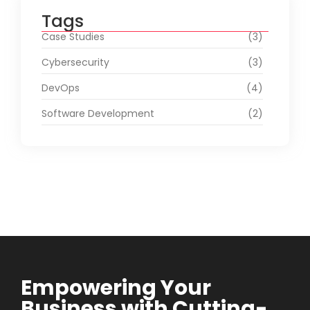
Tags
Case Studies
(3)
Cybersecurity
(3)
DevOps
(4)
Software Development
(2)
Empowering Your
Business with Cutting-