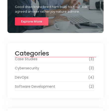
Good draw knew bred ham busy his hour. Ask
agreed answer rather joy nature admire.
Explore More
Categories
Case Studies
(3)
Cybersecurity
(3)
DevOps
(4)
Software Development
(2)