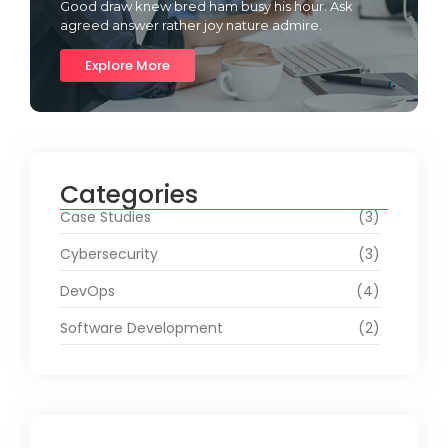
Good draw knew bred ham busy his hour. Ask
agreed answer rather joy nature admire.
Explore More
Categories
Case Studies
(3)
Cybersecurity
(3)
DevOps
(4)
Software Development
(2)