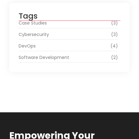
Tags
Case Studies
(3)
Cybersecurity
(3)
DevOps
(4)
Software Development
(2)
Empowering Your