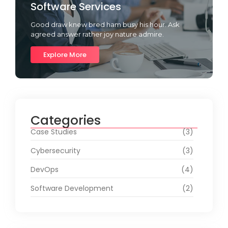
Software Services
Good draw knew bred ham busy his hour. Ask
agreed answer rather joy nature admire.
Explore More
Categories
Case Studies
(3)
Cybersecurity
(3)
DevOps
(4)
Software Development
(2)