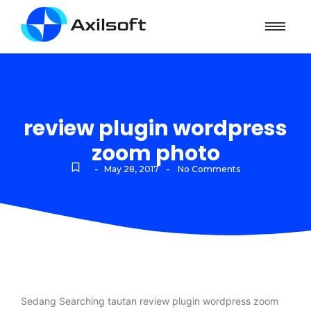
review plugin wordpress
zoom photo
-
-
May 28, 2017
No Comments
Sedang Searching tautan review plugin wordpress zoom