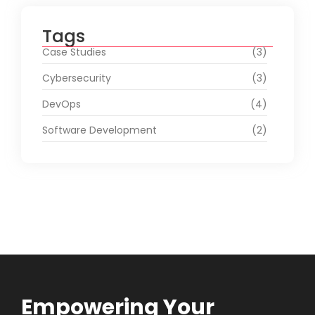
Tags
Case Studies
(3)
Cybersecurity
(3)
DevOps
(4)
Software Development
(2)
Empowering Your