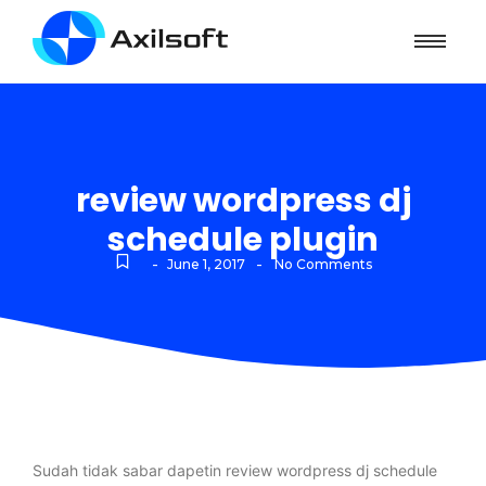
review wordpress dj
schedule plugin
-
-
June 1, 2017
No Comments
Sudah tidak sabar dapetin review wordpress dj schedule