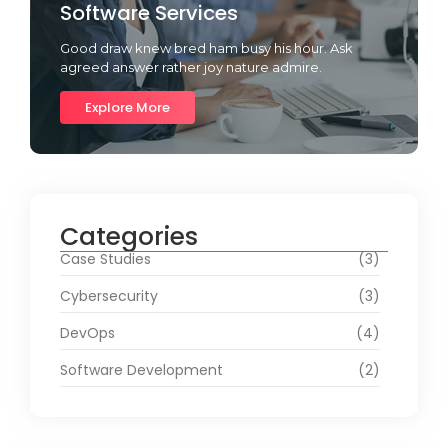
Software Services
Good draw knew bred ham busy his hour. Ask
agreed answer rather joy nature admire.
Explore More
Categories
Case Studies
(3)
Cybersecurity
(3)
DevOps
(4)
Software Development
(2)