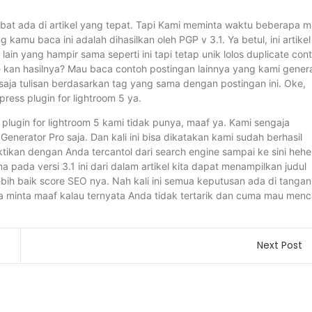
Sobat ada di artikel yang tepat. Tapi Kami meminta waktu beberapa m
mu baca ini adalah dihasilkan oleh PGP v 3.1. Ya betul, ini artikel
lain yang hampir sama seperti ini tapi tetap unik lolos duplicate con
le kan hasilnya? Mau baca contoh postingan lainnya yang kami gener
aja tulisan berdasarkan tag yang sama dengan postingan ini. Oke,
ess plugin for lightroom 5 ya.
lugin for lightroom 5 kami tidak punya, maaf ya. Kami sengaja
nerator Pro saja. Dan kali ini bisa dikatakan kami sudah berhasil
ktikan dengan Anda tercantol dari search engine sampai ke sini hehe
a pada versi 3.1 ini dari dalam artikel kita dapat menampilkan judul
ebih baik score SEO nya. Nah kali ini semua keputusan ada di tangan
aya minta maaf kalau ternyata Anda tidak tertarik dan cuma mau menc
Next Post