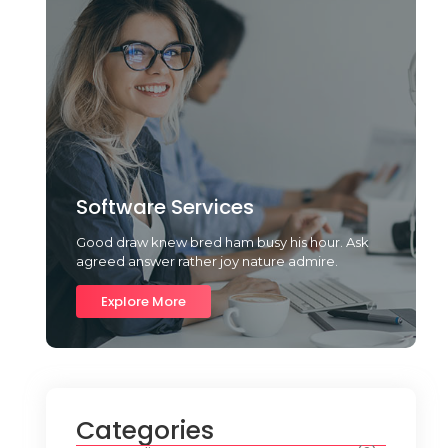
Software Services
Good draw knew bred ham busy his hour. Ask
agreed answer rather joy nature admire.
Explore More
Categories