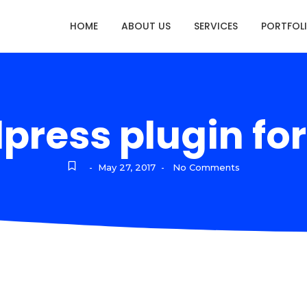
HOME
ABOUT US
SERVICES
PORTFOL
press plugin for
May 27, 2017
No Comments
-
-