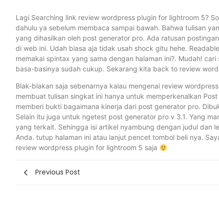
Lagi Searching link review wordpress plugin for lightroom 5? 
dahulu ya sebelum membaca sampai bawah. Bahwa tulisan yang ka
yang dihasilkan oleh post generator pro. Ada ratusan postingan 
di web ini. Udah biasa aja tidak usah shock gitu hehe. Readab
memakai spintax yang sama dengan halaman ini?. Mudah! cari s
basa-basinya sudah cukup. Sekarang kita back to review wordpr
Blak-blakan saja sebenarnya kalau mengenai review wordpress p
membuat tulisan singkat ini hanya untuk memperkenalkan Post Ge
memberi bukti bagaimana kinerja dari post generator pro. Dibu
Selain itu juga untuk ngetest post generator pro v 3.1. Yang man
yang terkait. Sehingga isi artikel nyambung dengan judul dan l
Anda. tutup halaman ini atau lanjut pencet tombol beli nya. S
review wordpress plugin for lightroom 5 saja
Previous Post