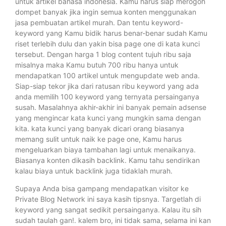
untuk artikel bahasa indonesia. Kamu harus siap merogoh
dompet banyak jika ingin semua konten menggunakan
jasa pembuatan artikel murah. Dan tentu keyword-
keyword yang Kamu bidik harus benar-benar sudah Kamu
riset terlebih dulu dan yakin bisa page one di kata kunci
tersebut. Dengan harga 1 blog content tujuh ribu saja
misalnya maka Kamu butuh 700 ribu hanya untuk
mendapatkan 100 artikel untuk mengupdate web anda.
Siap-siap tekor jika dari ratusan ribu keyword yang ada
anda memilih 100 keyword yang ternyata persainganya
susah. Masalahnya akhir-akhir ini banyak pemain adsense
yang mengincar kata kunci yang mungkin sama dengan
kita. kata kunci yang banyak dicari orang biasanya
memang sulit untuk naik ke page one, Kamu harus
mengeluarkan biaya tambahan lagi untuk menaikanya.
Biasanya konten dikasih backlink. Kamu tahu sendirikan
kalau biaya untuk backlink juga tidaklah murah.
Supaya Anda bisa gampang mendapatkan visitor ke
Private Blog Network ini saya kasih tipsnya. Targetlah di
keyword yang sangat sedikit persainganya. Kalau itu sih
sudah taulah gan!. kalem bro, ini tidak sama, selama ini kan