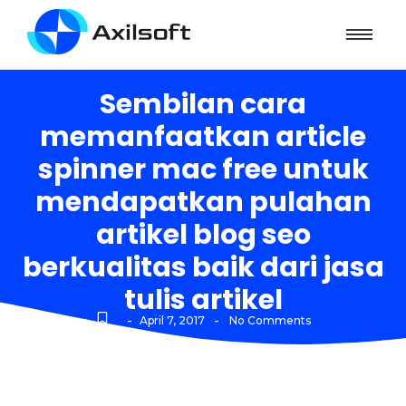
Sembilan cara
memanfaatkan article
spinner mac free untuk
mendapatkan pulahan
artikel blog seo
berkualitas baik dari jasa
tulis artikel
-
-
April 7, 2017
No Comments