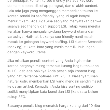
berpendapat konten itu seo friendly jika ada keyword
utama di depan, di setiap paragraf, dan di akhir content.
Lalu ada juga yang menganggap memberikan tautan ke
konten sendiri itu seo friendly, yang ini agak konyol
menurut kami. Ada juga jasa seo yang menyatakan bahwa
jasanya seo friendly dan support LSI. Tetapi yang mereka
kerjakan hanya mengulang-ulang keyword utama dan
variasinya. Hati-hati bukanya seo friendly nanti malah
masuk ke golongan keyword stuffing. LSI (Latent Semantic
Indexing) itu kata-kata yang masih memiliki hubungan
dengan keyword utama.
Jika misalkan penulis content yang Anda ingin order
karena harganya miring tersebut kurang begitu tahu apa
itu LSI, dsb ada baiknya Anda pesan saja kontent blog
yang natural tanpa optimasi untuk SEO. Biasanya tulisan
natural justru memberikan LSI yang mengalir sendiri masuk
ke dalam artikel. Kemudian Anda bisa sunting sedikit-
sedikit menyisipkan kata kunci dan LSI jika dirasa belum
cukup SEO.
Biasanya penulis blog mematok harga kurang dari 10 ribu