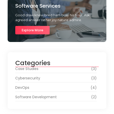
Software Services
Good draw knew bred ham busy his hour. Ask
agreed answer rather joy nature admire.
Explore More
Categories
Case Studies
(3)
Cybersecurity
(3)
DevOps
(4)
Software Development
(2)