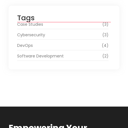
Tags
Case Studies
(3)
Cybersecurity
(3)
DevOps
(4)
Software Development
(2)
Empowering Your