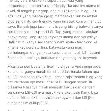
friendly versi mereka itu seperti apa. Ada yang
berpendapat konten itu seo friendly jika ada kw utama di
awal, di tengah paragrap, dan di akhir artikel blog. Lalu
ada juga yang menganggap memberikan link ke artikel
blog sendiri itu seo friendly, yang ini agak konyol menurut
saya. Banyak juga jasa menulis yang bilang bahwa jasanya
seo friendly dan support LSI. Tapi yang mereka lakukan
hanya mengulang-ulang keyword utama dan variasinya.
Hati-hati bukanya seo friendly nanti malah tergolong ke
kriteria keyword stuffing. kata-kata yang masih
berhubungan dengan kata kunci utama itulah LSI (Latent
Semantic Indexing), bedakan dengan long tail keyword.
Misal jasa pembuatan artikel murah yang Anda ingin order
karena harganya murah tersebut tidak terlalu faham apa
itu LSI, dsb sebaiknya Kamu pesan saja kontent blog yang
natural tanpa optimasi untuk SEO. Dengan seperti itu
biasanya tulisanya malah mengalir bagus dan dengan
sendirinya LSI-LSI nya masuk ke artikel. Lalu Kamu bisa
edit sedikit-sedikit menyisipkan keyword dan LSI jika
dirasa belum cukup SEO.