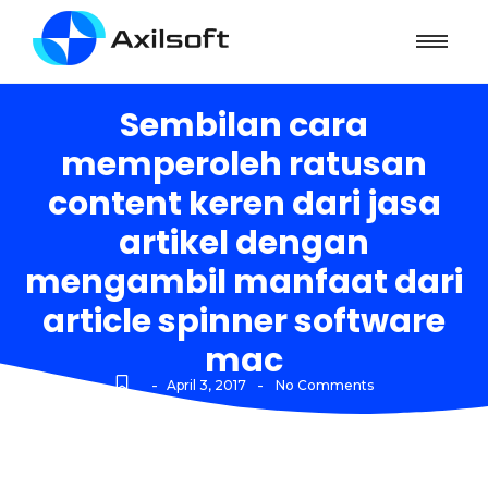
Sembilan cara
memperoleh ratusan
content keren dari jasa
artikel dengan
mengambil manfaat dari
article spinner software
mac
-
-
April 3, 2017
No Comments