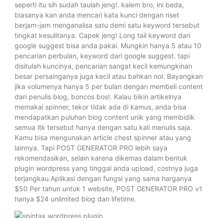
seperti itu sih sudah taulah jeng!. kalem bro, ini beda,
biasanya kan anda mencari kata kunci dengan riset
berjam-jam menganalisa satu demi satu keyword tersebut
tingkat kesulitanya. Capek jeng! Long tail keyword dari
google suggest bisa anda pakai. Mungkin hanya 5 atau 10
pencarian perbulan, keyword dari google suggest. tapi
disitulah kuncinya, pencarian sangat kecil kemungkinan
besar persainganya juga kecil atau bahkan nol. Bayangkan
jika volumenya hanya 5 per bulan dengan membeli content
dari penulis blog, boncos bos!. Kalau bikin artikelnya
memakai spinner, tekor tidak ada di kamus, anda bisa
mendapatkan puluhan blog content unik yang membidik
semua ltk tersebut hanya dengan satu kali menulis saja.
Kamu bisa mengunakan article chest spinner atau yang
lainnya. Tapi POST GENERATOR PRO lebih saya
rekomendasikan, selain karena dikemas dalam bentuk
plugin wordpress yang tinggal anda upload, costnya juga
terjangkau.Aplikasi dengan fungsi yang sama harganya
$50 Per tahun untuk 1 website, POST GENERATOR PRO v1
hanya $24 unlimited blog dan lifetime.