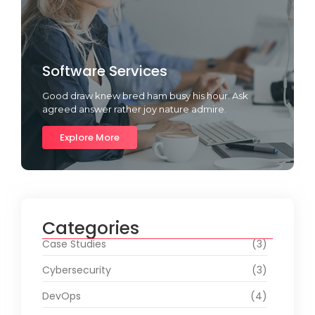
Software Services
Good draw knew bred ham busy his hour. Ask
agreed answer rather joy nature admire.
Explore More
Categories
Case Studies
(3)
Cybersecurity
(3)
DevOps
(4)