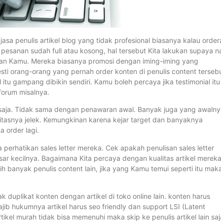
jasa penulis artikel blog yang tidak profesional biasanya kalau orde
 pesanan sudah full atau kosong, hal tersebut Kita lakukan supaya n
anan Kamu. Mereka biasanya promosi dengan iming-iming yang
esti orang-orang yang pernah order konten di penulis content tersebu
 itu gampang dibikin sendiri. Kamu boleh percaya jika testimonial itu
-forum misalnya.
i saja. Tidak sama dengan penawaran awal. Banyak juga yang awaln
litasnya jelek. Kemungkinan karena kejar target dan banyaknya
 order lagi.
 perhatikan sales letter mereka. Cek apakah penulisan sales letter
ar kecilnya. Bagaimana Kita percaya dengan kualitas artikel merek
ih banyak penulis content lain, jika yang Kamu temui seperti itu mak
ak duplikat konten dengan artikel di toko online lain. konten harus
b hukumnya artikel harus seo friendly dan support LSI (Latent
rtikel murah tidak bisa memenuhi maka skip ke penulis artikel lain saj