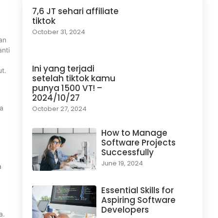
7,6 JT sehari affiliate
tiktok
October 31, 2024
ran
anti
Ini yang terjadi
t.
setelah tiktok kamu
punya 1500 VT! –
2024/10/27
ya
October 27, 2024
How to Manage
Software Projects
Successfully
a
June 19, 2024
a
Essential Skills for
Aspiring Software
Developers
a.