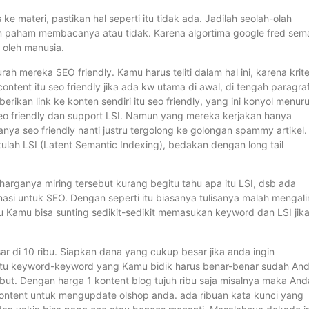
e materi, pastikan hal seperti itu tidak ada. Jadilah seolah-olah
paham membacanya atau tidak. Karena algortima google fred sem
 oleh manusia.
rah mereka SEO friendly. Kamu harus teliti dalam hal ini, karena krite
ent itu seo friendly jika ada kw utama di awal, di tengah paragraf
ikan link ke konten sendiri itu seo friendly, yang ini konyol menuru
seo friendly dan support LSI. Namun yang mereka kerjakan hanya
ya seo friendly nanti justru tergolong ke golongan spammy artikel.
lah LSI (Latent Semantic Indexing), bedakan dengan long tail
a harganya miring tersebut kurang begitu tahu apa itu LSI, dsb ada
asi untuk SEO. Dengan seperti itu biasanya tulisanya malah mengali
u Kamu bisa sunting sedikit-sedikit memasukan keyword dan LSI jik
r di 10 ribu. Siapkan dana yang cukup besar jika anda ingin
entu keyword-keyword yang Kamu bidik harus benar-benar sudah An
sebut. Dengan harga 1 kontent blog tujuh ribu saja misalnya maka And
 content untuk mengupdate olshop anda. ada ribuan kata kunci yang