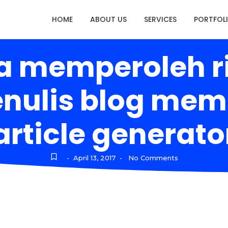
HOME
ABOUT US
SERVICES
PORTFOL
a memperoleh r
enulis blog me
article generato
April 13, 2017
No Comments
-
-