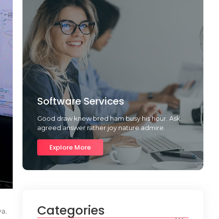
Software Services
Good draw knew bred ham busy his hour. Ask
agreed answer rather joy nature admire.
Explore More
Categories
ya.