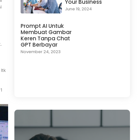
i
Your Business
i
June 19, 2024
Prompt AI Untuk
Membuat Gambar
Keren Tanpa Chat
GPT Berbayar
.
November 24, 2023
ltk
Load More
 1