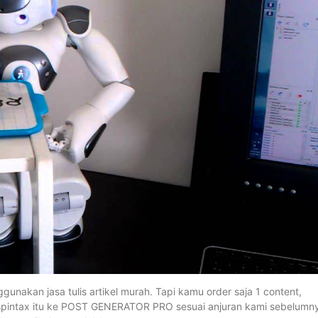
gunakan jasa tulis artikel murah. Tapi kamu order saja 1 content,
n spintax itu ke POST GENERATOR PRO sesuai anjuran kami sebelumn