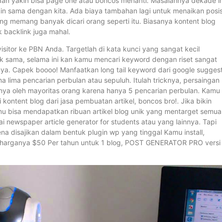
i dan yakin bisa page one atau boncos menanti. Masalahnya dekade in
 sama dengan kita. Ada biaya tambahan lagi untuk menaikan posis
g memang banyak dicari orang seperti itu. Biasanya kontent blog
k backlink juga mahal.
sitor ke PBN Anda. Targetlah di kata kunci yang sangat kecil
idak sama, selama ini kan kamu mencari keyword dengan riset sangat
nya. Capek boooo! Manfaatkan long tail keyword dari google suggest
a lima pencarian perbulan atau sepuluh. Itulah tricknya, persaingan
anya oleh mayoritas orang karena hanya 5 pencarian perbulan. Kamu
ntent blog dari jasa pembuatan artikel, boncos bro!. Jika bikin
mu bisa mendapatkan ribuan artikel blog unik yang mentarget semua 
 newspaper article generator for students atau yang lainnya. Tapi
 disajikan dalam bentuk plugin wp yang tinggal Kamu install,
 harganya $50 Per tahun untuk 1 blog, POST GENERATOR PRO versi