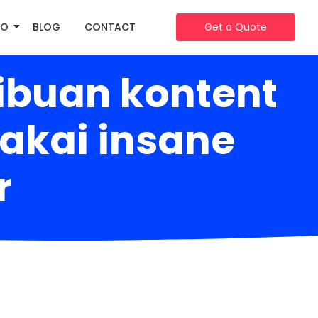
IO
BLOG
CONTACT
Get a Quote
ibuan kontent
makai insane
r