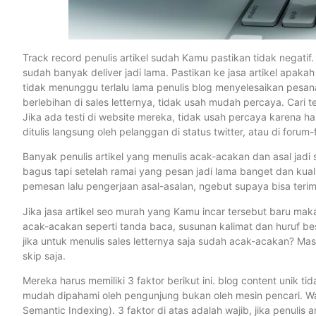
Track record penulis artikel sudah Kamu pastikan tidak negatif. 
sudah banyak deliver jadi lama. Pastikan ke jasa artikel apakah
tidak menunggu terlalu lama penulis blog menyelesaikan pes
berlebihan di sales letternya, tidak usah mudah percaya. Cari t
Jika ada testi di website mereka, tidak usah percaya karena hal
ditulis langsung oleh pelanggan di status twitter, atau di forum
Banyak penulis artikel yang menulis acak-acakan dan asal jad
bagus tapi setelah ramai yang pesan jadi lama banget dan kua
pemesan lalu pengerjaan asal-asalan, ngebut supaya bisa terima
Jika jasa artikel seo murah yang Kamu incar tersebut baru maka
acak-acakan seperti tanda baca, susunan kalimat dan huruf bes
jika untuk menulis sales letternya saja sudah acak-acakan? Mas
skip saja.
Mereka harus memiliki 3 faktor berikut ini. blog content unik tid
mudah dipahami oleh pengunjung bukan oleh mesin pencari. Waji
Semantic Indexing). 3 faktor di atas adalah wajib, jika penulis a