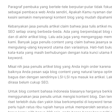
Paragraf pembuka yang bertele-tele berputar-putar tidak fokus k
sebagai pembaca web Anda sendiri, Apakah Kamu nyaman dan 
kesini semakin menyenangi kontent blog yang mudah dipahami
Kebanyakan jasa penulis artikel claim bahwa jasa tulis artikel mu
SEO setiap orang berbeda-beda. Ada yang berpendapat blog cont
dan di akhir artikel blog. Lalu ada juga yang menganggap member
kami. Banyak juga penulis content yang claim bahwa jasanya 
mengulang-ulang keyword utama dan variasinya. Hati-hati bukan
kata-kata yang masih berhubungan dengan kata kunci utama itu
keyword.
Misal nih jasa penulis artikel blog yang Anda ingin order karen
baiknya Anda pesan saja blog content yang natural tanpa optim
bagus dan dengan sendirinya LSI-LSI nya masuk ke artikel. Lal
dirasa belum cukup SEO.
Untuk blog content bahasa indonesia biasanya harganya berkisa
menggunakan jasa penulis untuk mengisi kontent blog. Dan t
riset terlebih dulu dan yakin bisa berkompetisi di keyword ter
perlu tujuh ratus ribu rupiah hanya untuk memperoleh seratus