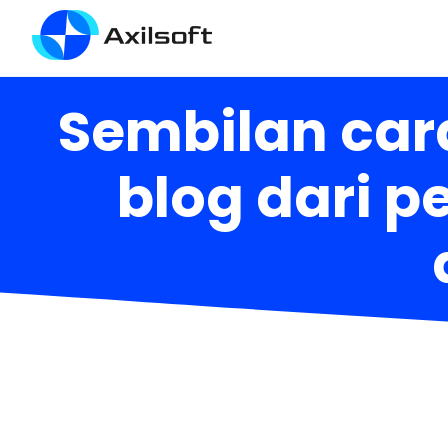
Sembilan car
blog dari p