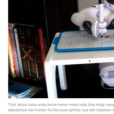
Trick lainya kalau anda benar-benar males nulis bisa tetap meng
selanjutnya dari konten itu kita buat spintax nya dan masuka