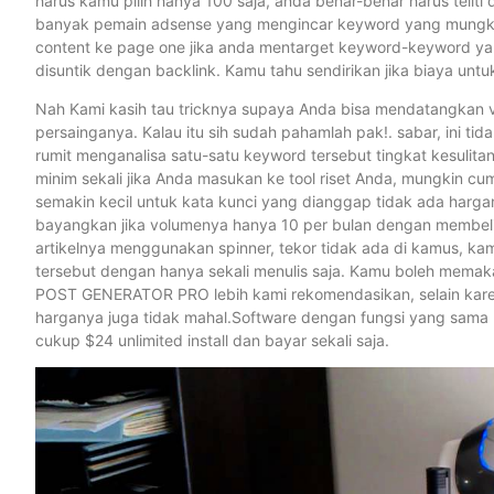
harus kamu pilih hanya 100 saja, anda benar-benar harus telit
banyak pemain adsense yang mengincar keyword yang mungkin
content ke page one jika anda mentarget keyword-keyword yan
disuntik dengan backlink. Kamu tahu sendirikan jika biaya untu
Nah Kami kasih tau tricknya supaya Anda bisa mendatangkan vi
persainganya. Kalau itu sih sudah pahamlah pak!. sabar, ini t
rumit menganalisa satu-satu keyword tersebut tingkat kesulita
minim sekali jika Anda masukan ke tool riset Anda, mungkin cum
semakin kecil untuk kata kunci yang dianggap tidak ada harg
bayangkan jika volumenya hanya 10 per bulan dengan membeli ko
artikelnya menggunakan spinner, tekor tidak ada di kamus, ka
tersebut dengan hanya sekali menulis saja. Kamu boleh memakai
POST GENERATOR PRO lebih kami rekomendasikan, selain karena
harganya juga tidak mahal.Software dengan fungsi yang sama
cukup $24 unlimited install dan bayar sekali saja.