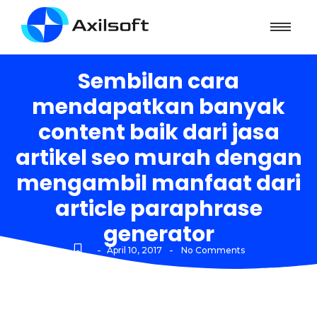
Sembilan cara
mendapatkan banyak
content baik dari jasa
artikel seo murah dengan
mengambil manfaat dari
article paraphrase
generator
-
-
April 10, 2017
No Comments