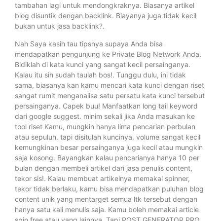
tambahan lagi untuk mendongkraknya. Biasanya artikel
blog disuntik dengan backlink. Biayanya juga tidak kecil
bukan untuk jasa backlink?.
Nah Saya kasih tau tipsnya supaya Anda bisa
mendapatkan pengunjung ke Private Blog Network Anda.
Bidiklah di kata kunci yang sangat kecil persainganya.
Kalau itu sih sudah taulah bos!. Tunggu dulu, ini tidak
sama, biasanya kan kamu mencari kata kunci dengan riset
sangat rumit menganalisa satu persatu kata kunci tersebut
persainganya. Capek buu! Manfaatkan long tail keyword
dari google suggest. minim sekali jika Anda masukan ke
tool riset Kamu, mungkin hanya lima pencarian perbulan
atau sepuluh. tapi disitulah kuncinya, volume sangat kecil
kemungkinan besar persainganya juga kecil atau mungkin
saja kosong. Bayangkan kalau pencarianya hanya 10 per
bulan dengan membeli artikel dari jasa penulis content,
tekor sis!. Kalau membuat artikelnya memakai spinner,
tekor tidak berlaku, kamu bisa mendapatkan puluhan blog
content unik yang mentarget semua ltk tersebut dengan
hanya satu kali menulis saja. Kamu boleh memakai article
spin free atau yang lainnya. Tapi POST GENERATOR PRO