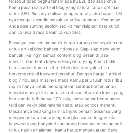
tersebut tidak begitu faham apa itu LSI, dsb sebaiknya
Kamu pesan saja artikel blog yang natural tanpa optimasi
untuk SEO. Biasanya tulisan yang natural justru bagus, LSI
nya mengalis sendiri masuk ke artikel tersebut. Kemudian
Anda bisa sunting sedikit-sedikit menyisipkan kata kunci
dan LSI jika dirasa belum cukup SEO.
Biasanya jasa seo mematok harga kurang dari sepuluh ribu
untuk artikel blog bahasa indonesia. Siap-siap dana yang
banyak jika ingin semua kontent blog pesan di jasa
menulis. Dan tentu keyword-keyword yang Kamu bidik
harus sudah Kamu riset terlebih dulu dan yakin bisa
berkompetisi di keyword tersebut. Dengan harga 1 artikel
blog 7 ribu saja misalnya maka Kamu perlu tujuh ratus ribu
rupiah hanya untuk mendapatkan seratus konten untuk
mengisi money site anda. ada ratusan ribu kata kunci yang
harus anda pilih hanya 100 saja, kamu benar-benar harus
teliti dan yakin bisa halaman satu atau boncos menanti.
Masalahnya belakangan ini banyak pemain adsense yang
mengincar kata kunci yang mungkin sama dengan kita.
keyword yang banyak dicari orang biasanya memang sulit
untuk naik ke halaman, Kamu harus mengeluarkan dana