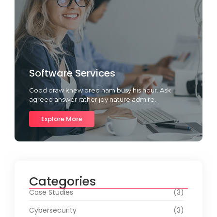
Software Services
Good draw knew bred ham busy his hour. Ask
agreed answer rather joy nature admire.
Explore More
Categories
Case Studies
(3)
Cybersecurity
(3)