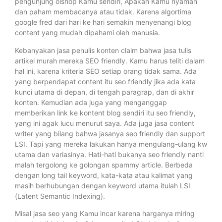
pengunjung olshop Kamu sendiri, Apakah Kamu nyaman
dan paham membacanya atau tidak. Karena algortima
google fred dari hari ke hari semakin menyenangi blog
content yang mudah dipahami oleh manusia.
Kebanyakan jasa penulis konten claim bahwa jasa tulis
artikel murah mereka SEO friendly. Kamu harus teliti dalam
hal ini, karena kriteria SEO setiap orang tidak sama. Ada
yang berpendapat content itu seo friendly jika ada kata
kunci utama di depan, di tengah paragrap, dan di akhir
konten. Kemudian ada juga yang menganggap
memberikan link ke kontent blog sendiri itu seo friendly,
yang ini agak lucu menurut saya. Ada juga jasa content
writer yang bilang bahwa jasanya seo friendly dan support
LSI. Tapi yang mereka lakukan hanya mengulang-ulang kw
utama dan variasinya. Hati-hati bukanya seo friendly nanti
malah tergolong ke golongan spammy article. Berbeda
dengan long tail keyword, kata-kata atau kalimat yang
masih berhubungan dengan keyword utama itulah LSI
(Latent Semantic Indexing).
Misal jasa seo yang Kamu incar karena harganya miring