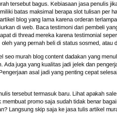
urah tersebut bagus. Kebiasaan jasa penulis jik
miliki batas maksimal berapa slot tulisan per 
n artikel blog yang lama karena orderan terla
urkan di web. Baca testimoni dari pembeli ya
apat di thread mereka karena testimonial seper
ng oleh yang pernah beli di status sosmed, atau 
l seo murah blog content dadakan yang menuli
 Ada juga yang kualitas jadi jelek dan pengerja
ngerjaan asal jadi yang penting cepat seles
lis tersebut termasuk baru. Lihat apakah sales
ntuk membuat promo saja sudah tidak benar ba
an? Langsung skip saja ke jasa tulis artikel m