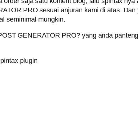
da order saja satu kontent blog, lalu spintax nya
ATOR PRO sesuai anjuran kami di atas. Dan 
l seminimal mungkin.
te POST GENERATOR PRO? yang anda pantengin 