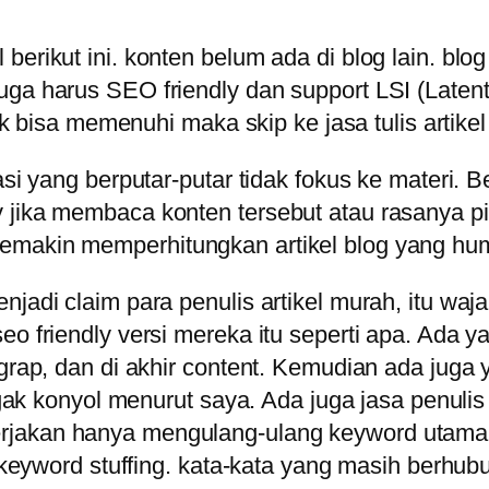
berikut ini. konten belum ada di blog lain. bl
ga harus SEO friendly dan support LSI (Latent 
dak bisa memenuhi maka skip ke jasa tulis artikel 
asi yang berputar-putar tidak fokus ke materi. B
 jika membaca konten tersebut atau rasanya p
emakin memperhitungkan artikel blog yang huma
jadi claim para penulis artikel murah, itu wajar
eo friendly versi mereka itu seperti apa. Ada 
ragrap, dan di akhir content. Kemudian ada ju
 agak konyol menurut saya. Ada juga jasa penuli
rjakan hanya mengulang-ulang keyword utama d
ia keyword stuffing. kata-kata yang masih berhu