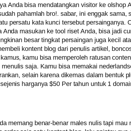
a Anda bisa mendatangkan visitor ke olshop A
h sudah pahamlah bro!. sabar, ini enggak sama, 
atu persatu kata kunci tersebut persainganya. 
ka Anda masukan ke tool riset Anda, bisa jadi c
ungkinan besar tingkat persaingan juga kecil a
beli kontent blog dari penulis artikel, boncos 
i kamus, kamu bisa memperoleh ratusan content
 menulis saja. Kamu bisa memakai nederlandse a
n, selain karena dikemas dalam bentuk plugi
re sejenis harganya $50 Per tahun untuk 1 
anda memang benar-benar males nulis tapi mau n