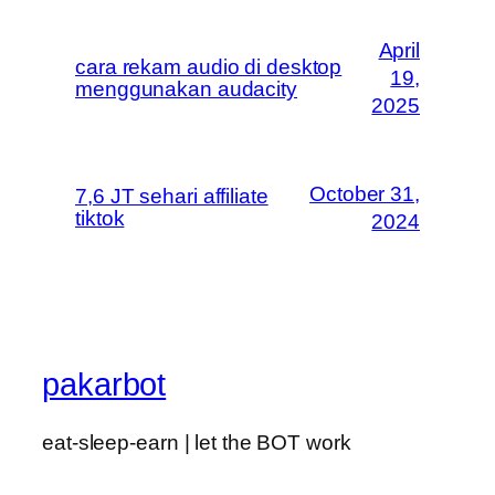
April
cara rekam audio di desktop
19,
menggunakan audacity
2025
October 31,
7,6 JT sehari affiliate
tiktok
2024
pakarbot
eat-sleep-earn | let the BOT work