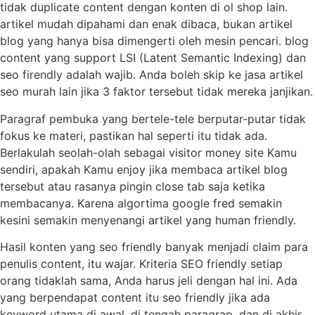
tidak duplicate content dengan konten di ol shop lain.
artikel mudah dipahami dan enak dibaca, bukan artikel
blog yang hanya bisa dimengerti oleh mesin pencari. blog
content yang support LSI (Latent Semantic Indexing) dan
seo firendly adalah wajib. Anda boleh skip ke jasa artikel
seo murah lain jika 3 faktor tersebut tidak mereka janjikan.
Paragraf pembuka yang bertele-tele berputar-putar tidak
fokus ke materi, pastikan hal seperti itu tidak ada.
Berlakulah seolah-olah sebagai visitor money site Kamu
sendiri, apakah Kamu enjoy jika membaca artikel blog
tersebut atau rasanya pingin close tab saja ketika
membacanya. Karena algortima google fred semakin
kesini semakin menyenangi artikel yang human friendly.
Hasil konten yang seo friendly banyak menjadi claim para
penulis content, itu wajar. Kriteria SEO friendly setiap
orang tidaklah sama, Anda harus jeli dengan hal ini. Ada
yang berpendapat content itu seo friendly jika ada
keyword utama di awal, di tengah paragrap, dan di akhir