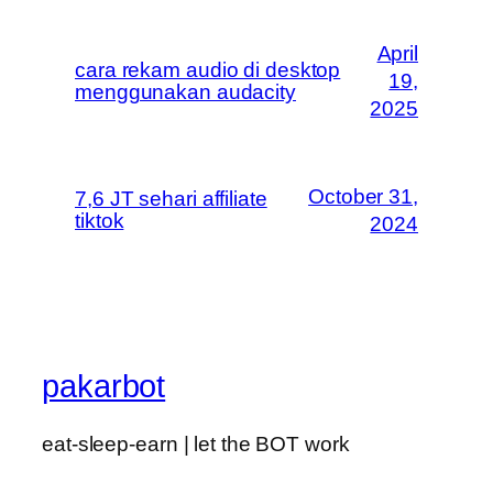
April
cara rekam audio di desktop
19,
menggunakan audacity
2025
October 31,
7,6 JT sehari affiliate
tiktok
2024
pakarbot
eat-sleep-earn | let the BOT work