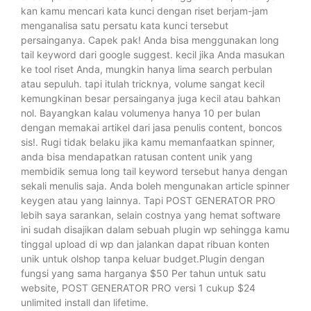
kan kamu mencari kata kunci dengan riset berjam-jam
menganalisa satu persatu kata kunci tersebut
persainganya. Capek pak! Anda bisa menggunakan long
tail keyword dari google suggest. kecil jika Anda masukan
ke tool riset Anda, mungkin hanya lima search perbulan
atau sepuluh. tapi itulah tricknya, volume sangat kecil
kemungkinan besar persainganya juga kecil atau bahkan
nol. Bayangkan kalau volumenya hanya 10 per bulan
dengan memakai artikel dari jasa penulis content, boncos
sis!. Rugi tidak belaku jika kamu memanfaatkan spinner,
anda bisa mendapatkan ratusan content unik yang
membidik semua long tail keyword tersebut hanya dengan
sekali menulis saja. Anda boleh mengunakan article spinner
keygen atau yang lainnya. Tapi POST GENERATOR PRO
lebih saya sarankan, selain costnya yang hemat software
ini sudah disajikan dalam sebuah plugin wp sehingga kamu
tinggal upload di wp dan jalankan dapat ribuan konten
unik untuk olshop tanpa keluar budget.Plugin dengan
fungsi yang sama harganya $50 Per tahun untuk satu
website, POST GENERATOR PRO versi 1 cukup $24
unlimited install dan lifetime.