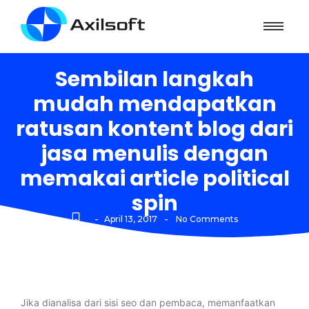
Sembilan langkah
mudah mendapatkan
ratusan kontent blog dari
jasa menulis dengan
memakai article political
spin
-
-
April 13, 2017
No Comments
Jika dianalisa dari sisi seo dan pembaca, memanfaatkan