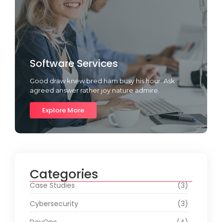
Software Services
Good draw knew bred ham busy his hour. Ask
agreed answer rather joy nature admire.
Explore More
Categories
Case Studies
(3)
Cybersecurity
(3)