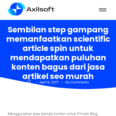
Sembilan step gampang
memanfaatkan scientific
article spin untuk
mendapatkan puluhan
konten bagus dari jasa
artikel seo murah
-
-
April 8, 2017
No Comments
Menggunakan jasa penulis konten untuk Private Blog