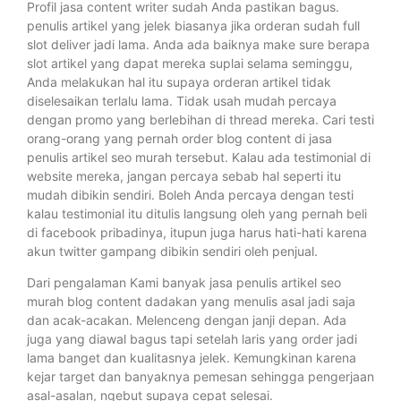
Profil jasa content writer sudah Anda pastikan bagus.
penulis artikel yang jelek biasanya jika orderan sudah full
slot deliver jadi lama. Anda ada baiknya make sure berapa
slot artikel yang dapat mereka suplai selama seminggu,
Anda melakukan hal itu supaya orderan artikel tidak
diselesaikan terlalu lama. Tidak usah mudah percaya
dengan promo yang berlebihan di thread mereka. Cari testi
orang-orang yang pernah order blog content di jasa
penulis artikel seo murah tersebut. Kalau ada testimonial di
website mereka, jangan percaya sebab hal seperti itu
mudah dibikin sendiri. Boleh Anda percaya dengan testi
kalau testimonial itu ditulis langsung oleh yang pernah beli
di facebook pribadinya, itupun juga harus hati-hati karena
akun twitter gampang dibikin sendiri oleh penjual.
Dari pengalaman Kami banyak jasa penulis artikel seo
murah blog content dadakan yang menulis asal jadi saja
dan acak-acakan. Melenceng dengan janji depan. Ada
juga yang diawal bagus tapi setelah laris yang order jadi
lama banget dan kualitasnya jelek. Kemungkinan karena
kejar target dan banyaknya pemesan sehingga pengerjaan
asal-asalan, ngebut supaya cepat selesai.