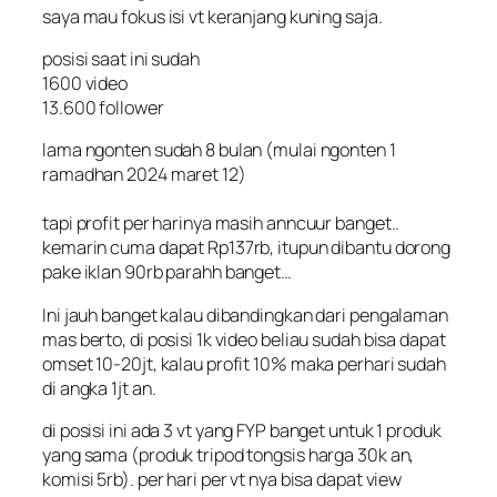
saya mau fokus isi vt keranjang kuning saja.
posisi saat ini sudah
1600 video
13.600 follower
lama ngonten sudah 8 bulan (mulai ngonten 1
ramadhan 2024 maret 12)
tapi profit per harinya masih anncuur banget..
kemarin cuma dapat Rp137rb, itupun dibantu dorong
pake iklan 90rb parahh banget…
Ini jauh banget kalau dibandingkan dari pengalaman
mas berto, di posisi 1k video beliau sudah bisa dapat
omset 10-20jt, kalau profit 10% maka perhari sudah
di angka 1jt an.
di posisi ini ada 3 vt yang FYP banget untuk 1 produk
yang sama (produk tripod tongsis harga 30k an,
komisi 5rb). per hari per vt nya bisa dapat view