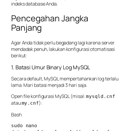
indeks database Anda.
Pencegahan Jangka
Panjang
Agar Anda tidak perlu begadang lagi karena server
mendadak penuh, lakukan konfigurasi otomatisasi
berikut:
1. Batasi Umur Binary Log MySQL
Secara default, MySQL mempertahankan log terlalu
lama. Mari batasi menjadi 3 hari saja.
Open file konfigurasi MySQL (misal:
mysqld.cnf
atau
):
my.cnf
Bash
sudo nano 