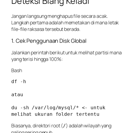
Deteksi Biang Keladi
Jangan langsung menghapus file secara acak.
Langkah pertama adalah memetakan di mana letak
file-file raksasa tersebut berada.
1. Cek Penggunaan Disk Global
Jalankan perintah berikut untuk melihat partisi mana
yang terisi hingga 100%:
Bash
df -h

atau 

du -sh /var/log/mysql/* <- untuk 
melihat ukuran folder tertentu
Biasanya, direktori root (
) adalah wilayah yang
/
paling sering penuh.