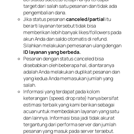
target dari salah satu pesanan dan tidak ada
pengembalian dana.
Jika status pesanan
canceled/partial
itu
berarti layanan tersebut tidak bisa
memberikan lebih banyak likes/followers pada
akun Anda dan saldo otomatis di refund.
Silahkan melakukan pemesanan ulang dengan
ID layanan yang berbeda.
Pesanan dengan status canceled bisa
disebabkan oleh beberapa hal, diantaranya
adalah Anda melakukan duplikat pesanan dan
yang kedua Anda memasukan jumlah yang
salah.
Informasi yang terdapat pada kolom
keterangan (speed, drop rate) hanya bersifat
estimasi terbaik yang kami berikan sebagai
acuan untuk membedakan layanan yang satu
dan lainnya. Informasi bisa jadi tidak akurat
tergantung dari performa server dan jumlah
pesanan yang masuk pada server tersebut.