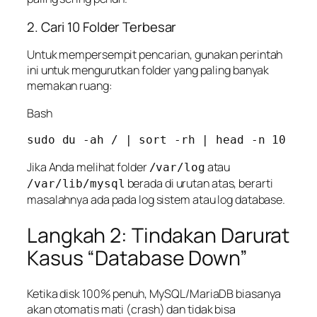
2. Cari 10 Folder Terbesar
Untuk mempersempit pencarian, gunakan perintah
ini untuk mengurutkan folder yang paling banyak
memakan ruang:
Bash
Jika Anda melihat folder
atau
/var/log
berada di urutan atas, berarti
/var/lib/mysql
masalahnya ada pada log sistem atau log database.
Langkah 2: Tindakan Darurat
Kasus “Database Down”
Ketika disk 100% penuh, MySQL/MariaDB biasanya
akan otomatis mati (
crash
) dan tidak bisa