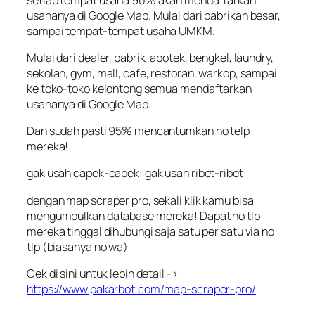
usahanya di Google Map. Mulai dari pabrikan besar,
sampai tempat-tempat usaha UMKM.
Mulai dari dealer, pabrik, apotek, bengkel, laundry,
sekolah, gym, mall, cafe, restoran, warkop, sampai
ke toko-toko kelontong semua mendaftarkan
usahanya di Google Map.
Dan sudah pasti 95% mencantumkan no telp
mereka!
gak usah capek-capek! gak usah ribet-ribet!
dengan map scraper pro, sekali klik kamu bisa
mengumpulkan database mereka! Dapat no tlp
mereka tinggal dihubungi saja satu per satu via no
tlp (biasanya no wa)
Cek di sini untuk lebih detail ->
https://www.pakarbot.com/map-scraper-pro/