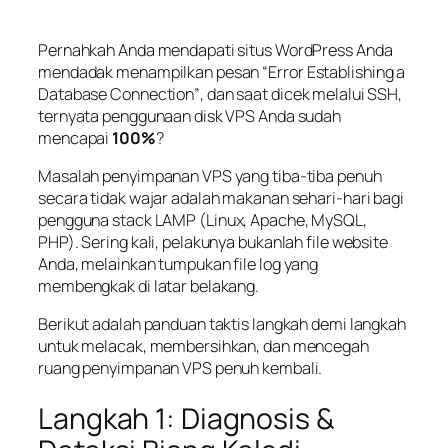
Pernahkah Anda mendapati situs WordPress Anda
mendadak menampilkan pesan
“Error Establishing a
Database Connection”
, dan saat dicek melalui SSH,
ternyata penggunaan disk VPS Anda sudah
mencapai
100%
?
Masalah penyimpanan VPS yang tiba-tiba penuh
secara tidak wajar adalah makanan sehari-hari bagi
pengguna
stack
LAMP (Linux, Apache, MySQL,
PHP). Sering kali, pelakunya bukanlah file website
Anda, melainkan tumpukan file log yang
membengkak di latar belakang.
Berikut adalah panduan taktis langkah demi langkah
untuk melacak, membersihkan, dan mencegah
ruang penyimpanan VPS penuh kembali.
Langkah 1: Diagnosis &