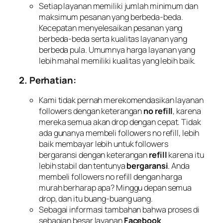
Setiap layanan memiliki jumlah minimum dan
maksimum pesanan yang berbeda-beda.
Kecepatan menyelesaikan pesanan yang
berbeda-beda serta kualitas layanan yang
berbeda pula. Umumnya harga layanan yang
lebih mahal memiliki kualitas yang lebih baik.
2. Perhatian:
Kami tidak pernah merekomendasikan layanan
followers dengan keterangan
no refill
, karena
mereka semua akan drop dengan cepat. Tidak
ada gunanya membeli followers no refill, lebih
baik membayar lebih untuk followers
bergaransi dengan keterangan
refill
karena itu
lebih stabil dan tentunya
bergaransi
. Anda
membeli followers no refill dengan harga
murah berharap apa? Minggu depan semua
drop, dan itu buang-buang uang.
Sebagai informasi tambahan bahwa proses di
sebagian besar layanan
Facebook