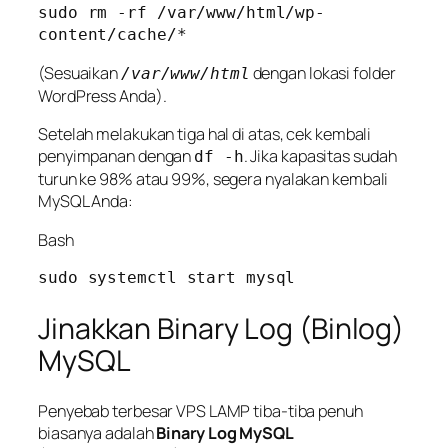
sudo rm -rf /var/www/html/wp-
(Sesuaikan
dengan lokasi folder
/var/www/html
WordPress Anda).
Setelah melakukan tiga hal di atas, cek kembali
penyimpanan dengan
. Jika kapasitas sudah
df -h
turun ke 98% atau 99%, segera nyalakan kembali
MySQL Anda:
Bash
Jinakkan Binary Log (Binlog)
MySQL
Penyebab terbesar VPS LAMP tiba-tiba penuh
biasanya adalah
Binary Log MySQL