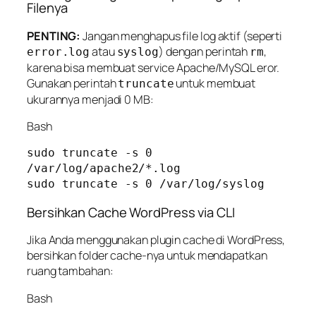
Filenya
PENTING:
Jangan menghapus file log aktif (seperti
atau
) dengan perintah
,
error.log
syslog
rm
karena bisa membuat service Apache/MySQL eror.
Gunakan perintah
untuk membuat
truncate
ukurannya menjadi 0 MB:
Bash
sudo truncate -s 0 
/var/log/apache2/*.log

Bersihkan Cache WordPress via CLI
Jika Anda menggunakan plugin cache di WordPress,
bersihkan folder cache-nya untuk mendapatkan
ruang tambahan:
Bash