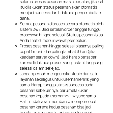
selama proses pesanan masih berjalan, jika hal
itu dilakukan status pesanan akan otomatis
menjadi success dan tidak ada pengembalian
dana.
Semua pesanan diproses secara otomatis oleh
sistem 24/7. Jadi setelah order tinggal tunggu
prosesnya hingga selesai. Status pesanan bisa
Anda lihat di menu riwayat pembelian.
Proses pesanan hingga selesai biasanya paling
cepat 1 menit dan paling lambat 3 hari (jika
keadaan server down). Jadi harap bersabar
karena tidak ada proses yang instant langsung
selesai dalam sekejap.
Jangan pernah menggunakan lebih dari satu
layanan sekaligus untuk username/link yang
sama. Harap tunggu status success pada
pesanan sebelumnya, baru melakukan
pesanan kepada username/link yang sama.
Hal ini tidak akan membantu mempercepat
pesanan karena kedua pesanan bisa jadi
berstatus success tetapi hanya tercapai