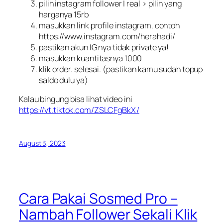
pilih instagram follower | real > pilih yang
harganya 15rb
masukkan link profile instagram. contoh
https://www.instagram.com/herahadi/
pastikan akun IG nya tidak private ya!
masukkan kuantitasnya 1000
klik order. selesai. (pastikan kamu sudah topup
saldo dulu ya)
Kalau bingung bisa lihat video ini
https://vt.tiktok.com/ZSLCFgBkX/
August 3, 2023
Cara Pakai Sosmed Pro –
Nambah Follower Sekali Klik