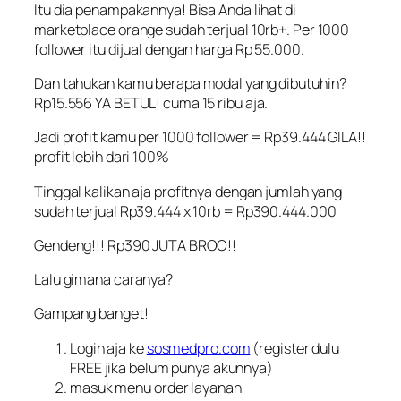
Itu dia penampakannya! Bisa Anda lihat di
marketplace orange sudah terjual 10rb+. Per 1000
follower itu dijual dengan harga Rp 55.000.
Dan tahukan kamu berapa modal yang dibutuhin?
Rp15.556 YA BETUL! cuma 15 ribu aja.
Jadi profit kamu per 1000 follower = Rp39.444 GILA!!
profit lebih dari 100%
Tinggal kalikan aja profitnya dengan jumlah yang
sudah terjual Rp39.444 x 10rb = Rp390.444.000
Gendeng!!! Rp390 JUTA BROO!!
Lalu gimana caranya?
Gampang banget!
Login aja ke
sosmedpro.com
(register dulu
FREE jika belum punya akunnya)
masuk menu order layanan