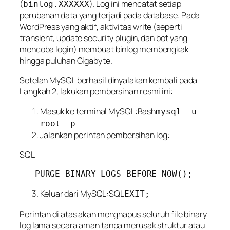
(
). Log ini mencatat
setiap
binlog.XXXXXX
perubahan data
yang terjadi pada database. Pada
WordPress yang aktif, aktivitas
write
(seperti
transient, update security plugin, dan bot yang
mencoba login) membuat binlog membengkak
hingga puluhan Gigabyte.
Setelah MySQL berhasil dinyalakan kembali pada
Langkah 2, lakukan pembersihan resmi ini:
Masuk ke terminal MySQL:Bash
mysql -u
root -p
Jalankan perintah pembersihan log:
SQL
Keluar dari MySQL:SQL
EXIT;
Perintah di atas akan menghapus seluruh file binary
log lama secara aman tanpa merusak struktur atau