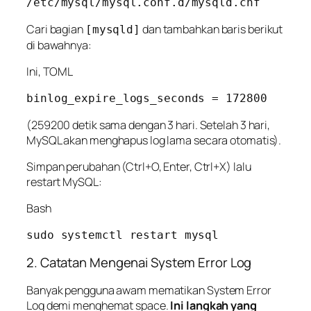
Cari bagian
dan tambahkan baris berikut
[mysqld]
di bawahnya:
Ini, TOML
(259200 detik sama dengan 3 hari. Setelah 3 hari,
MySQL akan menghapus log lama secara otomatis).
Simpan perubahan (Ctrl+O, Enter, Ctrl+X) lalu
restart MySQL:
Bash
2. Catatan Mengenai System Error Log
Banyak pengguna awam mematikan
System Error
Log
demi menghemat space.
Ini langkah yang