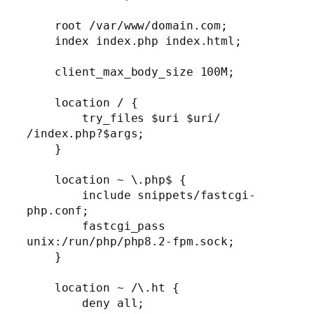
    root /var/www/domain.com;

    index index.php index.html;

    client_max_body_size 100M;

    location / {

        try_files $uri $uri/ 
/index.php?$args;

    }

    location ~ \.php$ {

        include snippets/fastcgi-
php.conf;

        fastcgi_pass 
unix:/run/php/php8.2-fpm.sock;

    }

    location ~ /\.ht {

        deny all;
