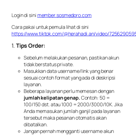
Login di sini
member.sosmedpro.com
Cara pakai untuk pemula lihat di sini
https://www.tiktok.com/@herahadi.an/video/72562905
1.
Tips Order:
Sebelum melakukan pesanan, pastikan akun
tidak berstatus private.
Masukkan data username/link yang benar
sesuai contoh format yang ada di deskripsi
layanan.
Beberapa layanan perlu memesan dengan
jumlah kelipatan genap.
Contoh: 50 =
100/150 dst. atau 1000 = 2000/3000/10K. Jika
Anda memasukan jumlah ganjil pada layanan
tersebut maka pesanan otomatis akan
dibatalkan.
Jangan pernah mengganti username akun