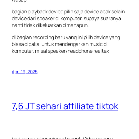
bagian playback device pilih saja device acak selain
device dari speaker di komputer. supaya suaranya
nanti tidak dikeluarkan dimanapun.
di bagian recording baru yang ini pilih device yang
biasa dipakai untuk mendengarkan music di
komputer. misal speaker/headphone realtex
April 19, 2025
7,6 JT sehari affiliate tiktok
hari kemarin bersejarah banget. Video yg baru