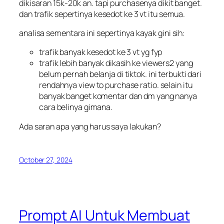
dikisaran 15k-20k an. tapi purchasenya dikit banget.
dan trafik sepertinya kesedot ke 3 vt itu semua.
analisa sementara ini sepertinya kayak gini sih:
trafik banyak kesedot ke 3 vt yg fyp
trafik lebih banyak dikasih ke viewers2 yang
belum pernah belanja di tiktok. ini terbukti dari
rendahnya view to purchase ratio. selain itu
banyak banget komentar dan dm yang nanya
cara belinya gimana.
Ada saran apa yang harus saya lakukan?
October 27, 2024
Prompt AI Untuk Membuat