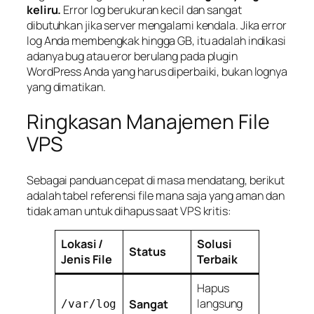
keliru.
Error log berukuran kecil dan sangat
dibutuhkan jika server mengalami kendala. Jika error
log Anda membengkak hingga GB, itu adalah indikasi
adanya
bug
atau eror berulang pada plugin
WordPress Anda yang harus diperbaiki, bukan lognya
yang dimatikan.
Ringkasan Manajemen File
VPS
Sebagai panduan cepat di masa mendatang, berikut
adalah tabel referensi file mana saja yang aman dan
tidak aman untuk dihapus saat VPS kritis:
Lokasi /
Solusi
Status
Jenis File
Terbaik
Hapus
langsung
Sangat
/var/log