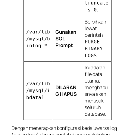
truncate
.
-s 0
Bersihkan
lewat
Gunakan
/var/lib
perintah
SQL
/mysql/b
PURGE
Prompt
inlog.*
BINARY
.
LOGS
Ini adalah
file data
utama;
/var/lib
DILARAN
menghapu
/mysql/i
G HAPUS
snya akan
bdata1
merusak
seluruh
database.
Dengan menerapkan konfigurasi kedaluwarsa log
(
expire logs
) dan mengetahui cara melakukan