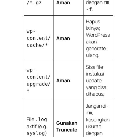
dengan
Aman
rm
/*.gz
.
-f
Hapus
isinya;
wp-
WordPress
Aman
content/
akan
cache/*
generate
ulang.
Sisa file
wp-
instalasi
content/
Aman
update
upgrade/
yang bisa
*
dihapus.
Jangan di-
,
rm
File
kosongkan
.log
Gunakan
aktif (e.g.
ukuran
Truncate
)
dengan
syslog