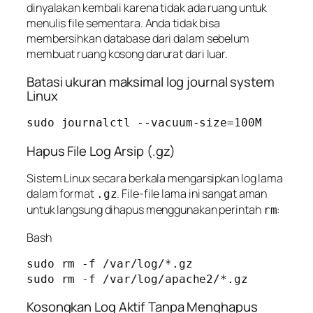
dinyalakan kembali karena tidak ada ruang untuk
menulis file sementara. Anda tidak bisa
membersihkan database dari dalam sebelum
membuat ruang kosong darurat dari luar.
Batasi ukuran maksimal log journal system
Linux
sudo journalctl --vacuum-size=100M
Hapus File Log Arsip (.gz)
Sistem Linux secara berkala mengarsipkan log lama
dalam format
. File-file lama ini sangat aman
.gz
untuk langsung dihapus menggunakan perintah
:
rm
Bash
sudo rm -f /var/log/*.gz

Kosongkan Log Aktif Tanpa Menghapus