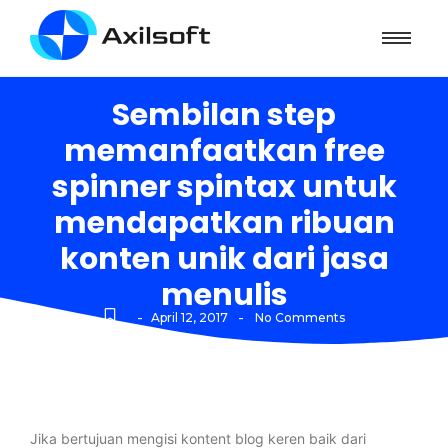
Sembilan step
memanfaatkan free
spinner spintax untuk
mendapatkan ribuan
konten unik dari jasa
menulis
-
-
April 12, 2017
No Comments
Jika bertujuan mengisi kontent blog keren baik dari