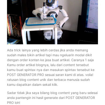
Ada trick lainya yang lebih cerdas jika anda memang
sudah males bikin artikel tapi mau ngeluarin modal dikit
dengan order konten ke jasa buat artikel. Caranya 1 saja
Kamu order artikel blognya, lalu dari content tersebut
kamu buat spintax nya dan masukan spintax tersebut ke
POST GENERATOR PRO sesuai saran kami di atas. voila!
ratusan blog content unik dan terbaca manusia sudah
kamu dapatkan dalam sekali klik.
Sadar tidak jika saya bilang blog content yang baru selesai
anda pantengin ini hasil generate dari POST GENERATOR
PRO loh!