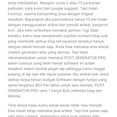
anda manfaatkan. Mungkin cuma 5 atau 10 pencarian
perbulan, kata kunci dari google suggest. Tapi itulah
tricknya, volume berbanding lurus dengan tingkat
kesulitan. Bayangkan jika pencarianya hanya 10 per bulan
dengan menggunakan artikel dari penulis artikel, bangkrut
bro!. Jika bikin artikelnya memakai spinner, rugi tidak
berlaku, kamu bisa memperoleh puluhan kontent blog unik
yang membidik semua long tail keyword tersebut hanya
dengan sekali menulis saja. Anda bisa memakai ama article
citation generator atau yang lainnya. Tapi kami
rekomendasikan untuk memakai POST GENERATOR PRO,
selain costnya yang lebih hemat software ini sudah
disajikan dalam bentuk plugin wp sehingga kamu tinggal
pasang di wp dan klik dapat puluhan ribu artikel unik untuk
olshop tanpa keluar budget.Software dengan fungsi yang
sama harganya $50 Per tahun untuk satu domain, POST
GENERATOR PRO versi 1 hanya $24 unlimited blog dan
lifetime.
Trick lainya kalau kamu benar-benar tidak mau menulis
bisa masih tetap memakai jasa artikel. Tapi kita pesan saja
satu blog content, selanjutnya anda buat spintax dari