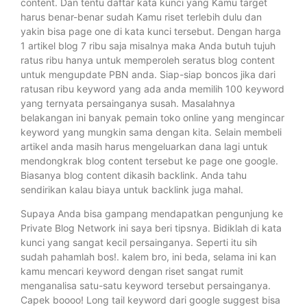
content. Dan tentu daftar kata kunci yang Kamu target
harus benar-benar sudah Kamu riset terlebih dulu dan
yakin bisa page one di kata kunci tersebut. Dengan harga
1 artikel blog 7 ribu saja misalnya maka Anda butuh tujuh
ratus ribu hanya untuk memperoleh seratus blog content
untuk mengupdate PBN anda. Siap-siap boncos jika dari
ratusan ribu keyword yang ada anda memilih 100 keyword
yang ternyata persainganya susah. Masalahnya
belakangan ini banyak pemain toko online yang mengincar
keyword yang mungkin sama dengan kita. Selain membeli
artikel anda masih harus mengeluarkan dana lagi untuk
mendongkrak blog content tersebut ke page one google.
Biasanya blog content dikasih backlink. Anda tahu
sendirikan kalau biaya untuk backlink juga mahal.
Supaya Anda bisa gampang mendapatkan pengunjung ke
Private Blog Network ini saya beri tipsnya. Bidiklah di kata
kunci yang sangat kecil persainganya. Seperti itu sih
sudah pahamlah bos!. kalem bro, ini beda, selama ini kan
kamu mencari keyword dengan riset sangat rumit
menganalisa satu-satu keyword tersebut persainganya.
Capek boooo! Long tail keyword dari google suggest bisa