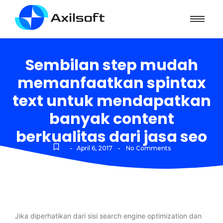
Sembilan step mudah
memanfaatkan spintax
text untuk mendapatkan
banyak content
berkualitas dari jasa seo
-
-
April 6, 2017
No Comments
Jika diperhatikan dari sisi search engine optimization dan