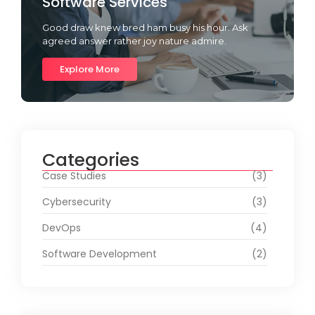
Software Services
Good draw knew bred ham busy his hour. Ask
agreed answer rather joy nature admire.
Explore More
Categories
Case Studies
(3)
Cybersecurity
(3)
DevOps
(4)
Software Development
(2)