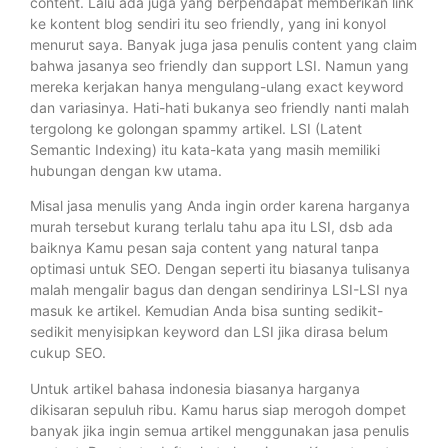
content. Lalu ada juga yang berpendapat memberikan link
ke kontent blog sendiri itu seo friendly, yang ini konyol
menurut saya. Banyak juga jasa penulis content yang claim
bahwa jasanya seo friendly dan support LSI. Namun yang
mereka kerjakan hanya mengulang-ulang exact keyword
dan variasinya. Hati-hati bukanya seo friendly nanti malah
tergolong ke golongan spammy artikel. LSI (Latent
Semantic Indexing) itu kata-kata yang masih memiliki
hubungan dengan kw utama.
Misal jasa menulis yang Anda ingin order karena harganya
murah tersebut kurang terlalu tahu apa itu LSI, dsb ada
baiknya Kamu pesan saja content yang natural tanpa
optimasi untuk SEO. Dengan seperti itu biasanya tulisanya
malah mengalir bagus dan dengan sendirinya LSI-LSI nya
masuk ke artikel. Kemudian Anda bisa sunting sedikit-
sedikit menyisipkan keyword dan LSI jika dirasa belum
cukup SEO.
Untuk artikel bahasa indonesia biasanya harganya
dikisaran sepuluh ribu. Kamu harus siap merogoh dompet
banyak jika ingin semua artikel menggunakan jasa penulis