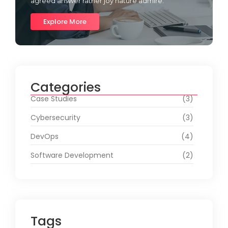
agreed answer rather joy nature admire.
Explore More
Categories
Case Studies
(3)
Cybersecurity
(3)
DevOps
(4)
Software Development
(2)
Tags