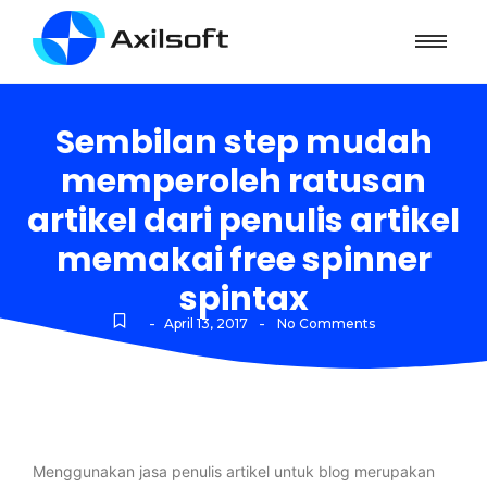
Sembilan step mudah
memperoleh ratusan
artikel dari penulis artikel
memakai free spinner
spintax
-
-
April 13, 2017
No Comments
Menggunakan jasa penulis artikel untuk blog merupakan