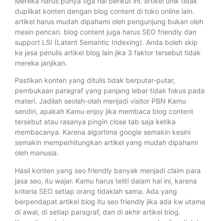
Mereka harus punya tiga hal berikut ini. artikel unik tidak
duplikat konten dengan blog content di toko online lain.
artikel harus mudah dipahami oleh pengunjung bukan oleh
mesin pencari. blog content juga harus SEO friendly dan
support LSI (Latent Semantic Indexing). Anda boleh skip
ke jasa penulis artikel blog lain jika 3 faktor tersebut tidak
mereka janjikan.
Pastikan konten yang ditulis tidak berputar-putar,
pembukaan paragraf yang panjang lebar tidak fokus pada
materi. Jadilah seolah-olah menjadi visitor PBN Kamu
sendiri, apakah Kamu enjoy jika membaca blog content
tersebut atau rasanya pingin close tab saja ketika
membacanya. Karena algortima google semakin kesini
semakin memperhitungkan artikel yang mudah dipahami
oleh manusia.
Hasil konten yang seo friendly banyak menjadi claim para
jasa seo, itu wajar. Kamu harus teliti dalam hal ini, karena
kriteria SEO setiap orang tidaklah sama. Ada yang
berpendapat artikel blog itu seo friendly jika ada kw utama
di awal, di setiap paragraf, dan di akhir artikel blog.