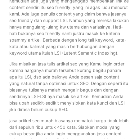
Kemudian ada juga yang menganggap memberikan link ke
content sendiri itu seo friendly, yang ini agak lucu menurut
kami. Ada juga penulis content yang claim bahwa jasanya
seo friendly dan support LSI. Namun yang mereka lakukan
hanya mengulang-ulang kw utama dan variasinya. Hati-
hati bukanya seo friendly nanti justru masuk ke kriteria
spammy artikel. Berbeda dengan long tail keyword, kata-
kata atau kalimat yang masih berhubungan dengan
keyword utama itulah LSI (Latent Semantic Indexing).
Jika misalkan jasa tulis artikel seo yang Kamu ingin order
karena harganya murah tersebut kurang begitu paham
apa itu LSI, dsb ada baiknya Anda pesan saja content
yang natural tanpa optimasi untuk SEO. Dengan seperti itu
biasanya tulisanya malah mengalir bagus dan dengan
sendirinya LSI-LSI nya masuk ke artikel. Kemudian Anda
bisa ubah sedikit-sedikit menyisipkan kata kunci dan LSI
jika dirasa belum cukup SEO.
jasa artikel seo murah biasanya mematok harga tidak lebih
dari sepuluh ribu untuk 450 kata. Siapkan modal yang
cukup besar jika anda ingin menggunakan jasa content