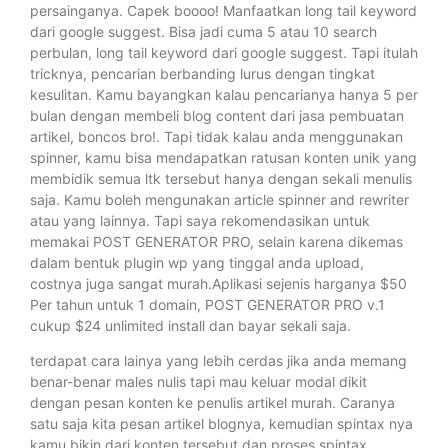
persainganya. Capek boooo! Manfaatkan long tail keyword
dari google suggest. Bisa jadi cuma 5 atau 10 search
perbulan, long tail keyword dari google suggest. Tapi itulah
tricknya, pencarian berbanding lurus dengan tingkat
kesulitan. Kamu bayangkan kalau pencarianya hanya 5 per
bulan dengan membeli blog content dari jasa pembuatan
artikel, boncos bro!. Tapi tidak kalau anda menggunakan
spinner, kamu bisa mendapatkan ratusan konten unik yang
membidik semua ltk tersebut hanya dengan sekali menulis
saja. Kamu boleh mengunakan article spinner and rewriter
atau yang lainnya. Tapi saya rekomendasikan untuk
memakai POST GENERATOR PRO, selain karena dikemas
dalam bentuk plugin wp yang tinggal anda upload,
costnya juga sangat murah.Aplikasi sejenis harganya $50
Per tahun untuk 1 domain, POST GENERATOR PRO v.1
cukup $24 unlimited install dan bayar sekali saja.
terdapat cara lainya yang lebih cerdas jika anda memang
benar-benar males nulis tapi mau keluar modal dikit
dengan pesan konten ke penulis artikel murah. Caranya
satu saja kita pesan artikel blognya, kemudian spintax nya
kamu bikin dari konten tersebut dan proses spintax