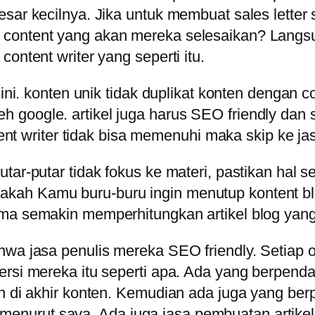
esar kecilnya. Jika untuk membuat sales lette
ontent yang akan mereka selesaikan? Langsung 
ontent writer yang seperti itu.
 ini. konten unik tidak duplikat konten dengan co
google. artikel juga harus SEO friendly dan s
tent writer tidak bisa memenuhi maka skip ke jas
ar-putar tidak fokus ke materi, pastikan hal sep
akah Kamu buru-buru ingin menutup kontent b
ma semakin memperhitungkan artikel blog yang 
wa jasa penulis mereka SEO friendly. Setiap or
rsi mereka itu seperti apa. Ada yang berpendapa
an di akhir konten. Kemudian ada juga yang be
lucu menurut saya. Ada juga jasa pembuatan art