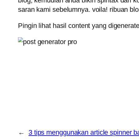
blog, kemudian anda bikin spintax dar
saran kami sebelumnya. voila! ribuan bl
Pingin lihat hasil content yang digen
←
3 tips menggunakan article spinner 