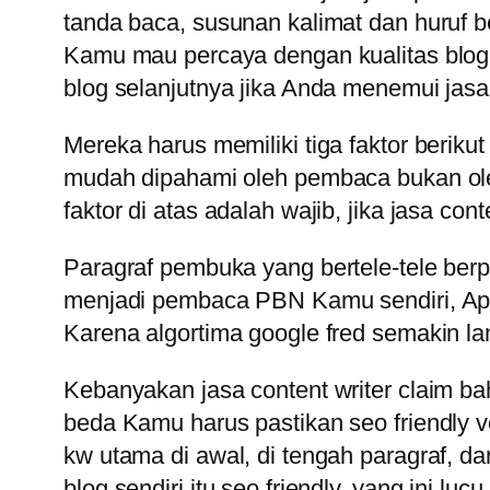
tanda baca, susunan kalimat dan huruf b
Kamu mau percaya dengan kualitas blog c
blog selanjutnya jika Anda menemui jasa c
Mereka harus memiliki tiga faktor berikut
mudah dipahami oleh pembaca bukan oleh 
faktor di atas adalah wajib, jika jasa con
Paragraf pembuka yang bertele-tele berput
menjadi pembaca PBN Kamu sendiri, Ap
Karena algortima google fred semakin la
Kebanyakan jasa content writer claim bah
beda Kamu harus pastikan seo friendly ve
kw utama di awal, di tengah paragraf, d
blog sendiri itu seo friendly, yang ini 