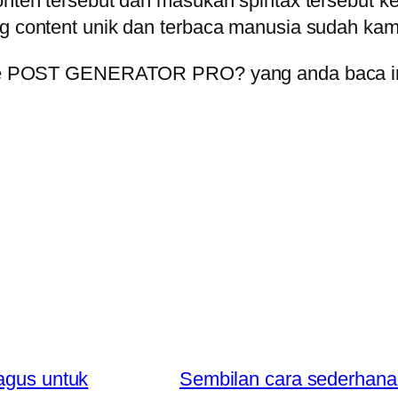
i konten tersebut dan masukan spintax terse
og content unik dan terbaca manusia sudah kamu
erate POST GENERATOR PRO? yang anda baca ini
bagus untuk
Sembilan cara sederhana