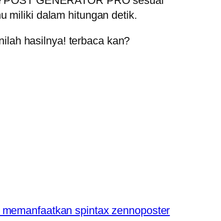
but ke POST GENERATOR PRO sesuai
 miliki dalam hitungan detik.
lah hasilnya! terbaca kan?
 memanfaatkan spintax zennoposter