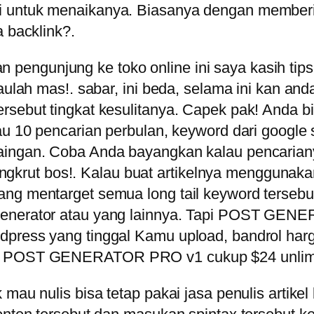
 untuk menaikanya. Biasanya dengan memberik
a backlink?.
engunjung ke toko online ini saya kasih tipsn
taulah mas!. sabar, ini beda, selama ini kan an
rsebut tingkat kesulitanya. Capek pak! Anda b
au 10 pencarian perbulan, keyword dari google s
saingan. Coba Anda bayangkan kalau pencaria
 bangkrut bos!. Kalau buat artikelnya menggunaka
ng mentarget semua long tail keyword tersebu
generator atau yang lainnya. Tapi POST GENE
press yang tinggal Kamu upload, bandrol harga
n, POST GENERATOR PRO v1 cukup $24 unlimit
mau nulis bisa tetap pakai jasa penulis artikel