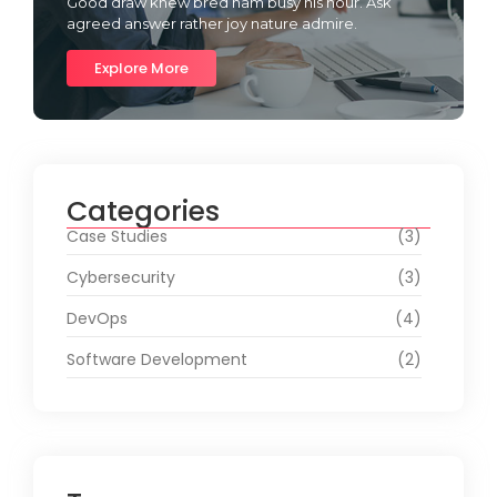
Good draw knew bred ham busy his hour. Ask
agreed answer rather joy nature admire.
Explore More
Categories
Case Studies
(3)
Cybersecurity
(3)
DevOps
(4)
Software Development
(2)