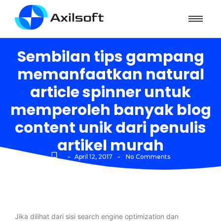
Sembilan tips gampang
memanfaatkan natural
article spinner untuk
memperoleh banyak blog
content unik dari penulis
artikel murah
-
-
April 12, 2017
No Comments
Jika dilihat dari sisi search engine optimization dan